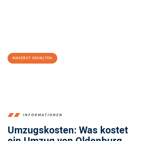
und stressfrei Ihr Umzug Oldenburg Wolverhampton
sein kann.
Unser Expertenteam steht bereit, um Ihnen einen reibungslosen
Übergang in Ihr neues Zuhause zu garantieren.
Jetzt
unverbindliches Angebot
erhalten &
100€ sparen:
ANGEBOT ERHALTEN
+4915792653367
INFORMATIONEN
Umzugskosten: Was kostet