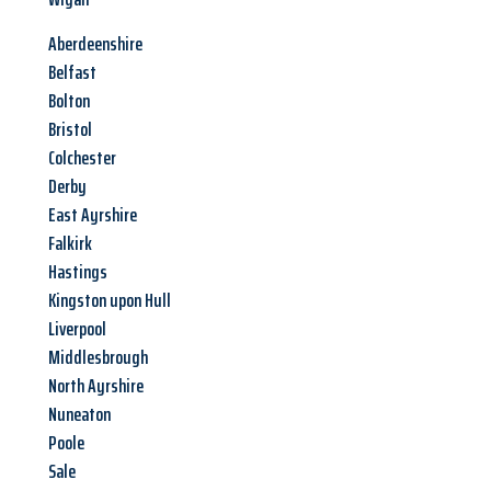
Aberdeenshire
Belfast
Bolton
Bristol
Colchester
Derby
East Ayrshire
Falkirk
Hastings
Kingston upon Hull
Liverpool
Middlesbrough
North Ayrshire
Nuneaton
Poole
Sale