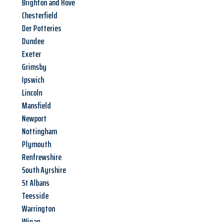
Brighton and Hove
Chesterfield
Der Potteries
Dundee
Exeter
Grimsby
Ipswich
Lincoln
Mansfield
Newport
Nottingham
Plymouth
Renfrewshire
South Ayrshire
St Albans
Teesside
Warrington
Wigan