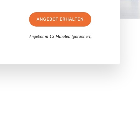
ANGEBOT ERHALTEN
Angebot
in 15 Minuten
(garantiert).