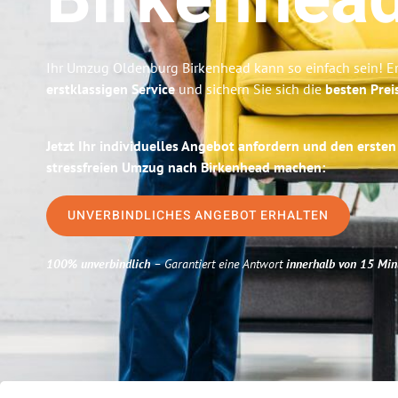
Birkenhea
Ihr Umzug Oldenburg Birkenhead kann so einfach sein! E
erstklassigen Service
und sichern Sie sich die
besten Prei
Jetzt Ihr individuelles Angebot anfordern und den ersten
stressfreien Umzug nach Birkenhead machen:
UNVERBINDLICHES ANGEBOT ERHALTEN
100% unverbindlich
– Garantiert eine Antwort
innerhalb von 15 Min