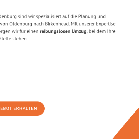
enburg sind wir spezialisiert auf die Planung und
on Oldenburg nach Birkenhead. Mit unserer Expertise
gen wir für einen
reibungslosen Umzug
, bei dem Ihre
Stelle stehen.
GEBOT ERHALTEN