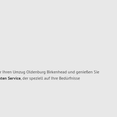
r Ihren Umzug Oldenburg Birkenhead und genießen Sie
nten Service
, der speziell auf Ihre Bedürfnisse