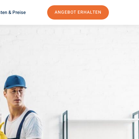
ten & Preise
ANGEBOT ERHALTEN