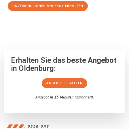
UNVERBINDLICHES ANGEBOT ERHALTEN
100% unverbindlich
– Garantiert eine Antwort
innerhalb von 15
Minuten
.
Erhalten Sie das
beste Angebot
in Oldenburg:
ANGEBOT ERHALTEN
Angebot
in 15 Minuten
(garantiert).
ÜBER UNS