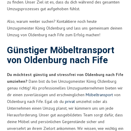
zu finden. Unser Ziel ist es, dass du dich während des gesamten
Umzugsprozesses gut aufgehoben fühlst.
Also, warum weiter suchen? Kontaktiere noch heute
Umzugsmeister König Oldenburg und lass uns gemeinsam deinen
Umzug von Oldenburg nach Fife zum Erfolg machen!
Günstiger Möbeltransport
von Oldenburg nach Fife
Du möchtest günstig und stressfrei von Oldenburg nach Fife
umziehen?
Dann bist du bei Umzugsmeister König Oldenburg
genau richtig! Als professionelles Umzugsunternehmen bieten wir
dir einen zuverlässigen und erschwinglichen
Möbeltransport
von
Oldenburg nach Fife. Egal ob du
privat
umziehst oder als
Unternehmen einen Umzug planst, wir kümmern uns um jede
Herausforderung. Unser gut ausgebildetes Team sorgt dafür, dass
deine Möbel und persönlichen Gegenstände sicher und
unversehrt an ihrem Zielort ankommen. Wir wissen, wie wichtig ein