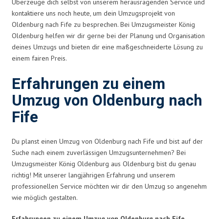
Überzeuge dich selbst von unserem herausragenden Service und
kontaktiere uns noch heute, um dein Umzugsprojekt von
Oldenburg nach Fife zu besprechen. Bei Umzugsmeister König
Oldenburg helfen wir dir gerne bei der Planung und Organisation
deines Umzugs und bieten dir eine maßgeschneiderte Lösung zu
einem fairen Preis.
Erfahrungen zu einem
Umzug von Oldenburg nach
Fife
Du planst einen Umzug von Oldenburg nach Fife und bist auf der
Suche nach einem zuverlässigen Umzugsunternehmen? Bei
Umzugsmeister König Oldenburg aus Oldenburg bist du genau
richtig! Mit unserer langjährigen Erfahrung und unserem
professionellen Service möchten wir dir den Umzug so angenehm
wie möglich gestalten.
Erfahrungen zu einem Umzug von Oldenburg nach Fife