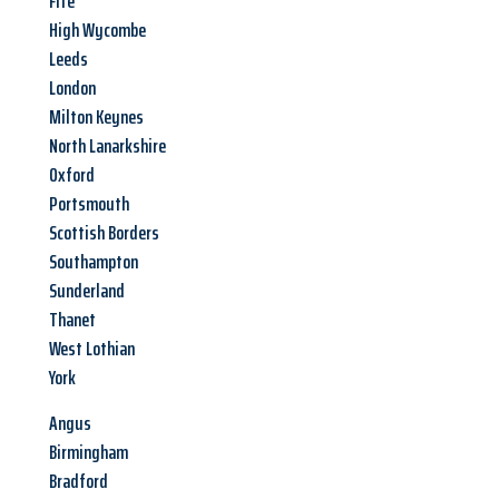
Fife
High Wycombe
Leeds
London
Milton Keynes
North Lanarkshire
Oxford
Portsmouth
Scottish Borders
Southampton
Sunderland
Thanet
West Lothian
York
Angus
Birmingham
Bradford