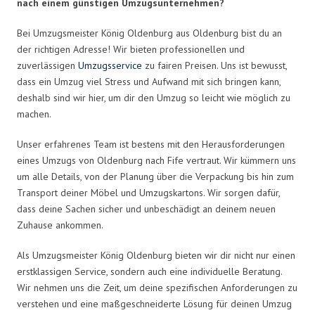
nach einem günstigen Umzugsunternehmen?
Bei Umzugsmeister König Oldenburg aus Oldenburg bist du an
der richtigen Adresse! Wir bieten professionellen und
zuverlässigen
Umzugsservice
zu fairen Preisen. Uns ist bewusst,
dass ein Umzug viel Stress und Aufwand mit sich bringen kann,
deshalb sind wir hier, um dir den Umzug so leicht wie möglich zu
machen.
Unser erfahrenes Team ist bestens mit den Herausforderungen
eines Umzugs von Oldenburg nach Fife vertraut. Wir kümmern uns
um alle Details, von der Planung über die Verpackung bis hin zum
Transport deiner Möbel und Umzugskartons. Wir sorgen dafür,
dass deine Sachen sicher und unbeschädigt an deinem neuen
Zuhause ankommen.
Als Umzugsmeister König Oldenburg bieten wir dir nicht nur einen
erstklassigen Service, sondern auch eine individuelle Beratung.
Wir nehmen uns die Zeit, um deine spezifischen Anforderungen zu
verstehen und eine maßgeschneiderte Lösung für deinen Umzug