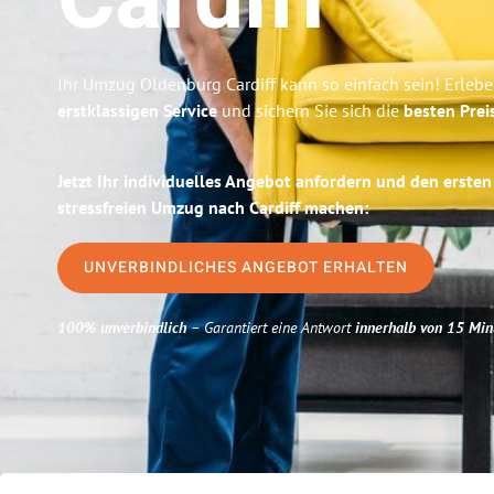
Cardiff
Ihr Umzug Oldenburg Cardiff kann so einfach sein! Erleb
erstklassigen Service
und sichern Sie sich die
besten Prei
Jetzt Ihr individuelles Angebot anfordern und den ersten
stressfreien Umzug nach Cardiff machen:
UNVERBINDLICHES ANGEBOT ERHALTEN
100% unverbindlich
– Garantiert eine Antwort
innerhalb von 15 Min