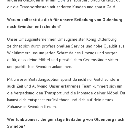
dir die Transportkosten mit anderen Kunden und sparst Geld.
Warum solltest du dich für unsere Beiladung von Oldenburg
nach Swindon entscheiden?
Unser Umzugsunternehmen Umzugsmeister König Oldenburg
zeichnet sich durch professionellen Service und hohe Qualität aus.
Wir kümmern uns um jeden Schritt deines Umzugs und sorgen
dafür, dass deine Möbel und persönlichen Gegenstände sicher
und pünktlich in Swindon ankommen.
Mit unserer Beiladungsoption sparst du nicht nur Geld, sondern
auch Zeit und Aufwand. Unser erfahrenes Team kümmert sich um
die Verpackung, den Transport und die Montage deiner Möbel. Du
kannst dich entspannt zurücklehnen und dich auf dein neues
Zuhause in Swindon freuen.
Wie funktioniert die günstige Beiladung von Oldenburg nach
Swindon?