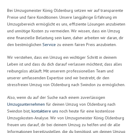
Bei Umzugsmeister König Oldenburg setzen wir auf transparente
Preise und faire Konditionen. Unsere langjährige Erfahrung im
Umzugsbereich ermöglicht es uns, effiziente Lösungen anzubieten
und unnötige Kosten zu vermeiden. Wir wissen, dass ein Umzug
eine finanzielle Belastung sein kann, daher arbeiten wir daran, dir
den bestmöglichen
Service
zu einem fairen Preis anzubieten.
Wir verstehen, dass ein Umzug ein wichtiger Schritt in deinem
Leben ist und dass du dich darauf verlassen möchtest, dass alles
reibungslos abläuft. Mit unserem professionellen Team und
unserer umfassenden Expertise sind wir bestrebt, dir den
stressfreien Umzug von Oldenburg nach Swindon zu ermöglichen.
Also, wenn du auf der Suche nach einem zuverlässigen
Umzugsunternehmen
für deinen Umzug von Oldenburg nach
Swindon bist,
kontaktiere uns
noch heute für eine kostenlose
Umzugskosten-Analyse. Wir von Umzugsmeister König Oldenburg
freuen uns darauf, dir bei deinem Umzug zu helfen und dir alle
Informationen bereitzustellen, die du benötigst, um deinen Umzug