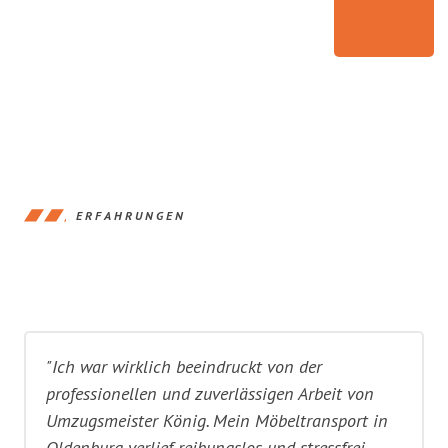
ERFAHRUNGEN
"Ich war wirklich beeindruckt von der
professionellen und zuverlässigen Arbeit von
Umzugsmeister König. Mein Möbeltransport in
Oldenburg verlief reibungslos und stressfrei