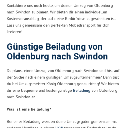
Kontaktiere uns noch heute, um deinen Umzug von Oldenburg
nach Swindon zu planen. Wir bieten dir einen individuellen
Kostenvoranschlag, der auf deine Bedürfnisse zugeschnitten ist.
Lass uns gemeinsam den perfekten Möbeltransport für dich
kreieren!
Günstige Beiladung von
Oldenburg nach Swindon
Du planst einen Umzug von Oldenburg nach Swindon und bist auf
der Suche nach einem günstigen Umzugsunternehmen? Dann bist
du bei Umzugsmeister König Oldenburg genau richtig! Wir bieten
dir eine bequeme und kostengünstige
Beiladung
von Oldenburg
nach Swindon an.
Was ist eine Beiladung?
Bei einer Beiladung werden deine Umzugsgüter gemeinsam mit
anderen Umzügen in einem
LKW
transportiert. Dadurch teilst du