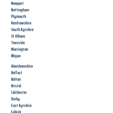
Newport
Nottingham
Plymouth
Renfrewshire
South Ayrshire
St Albans
Teesside
Warrington
Wigan
Aberdeenshire
Belfast
Bolton
Bristol
Colchester
Derby
East Ayrshire
Falkirk