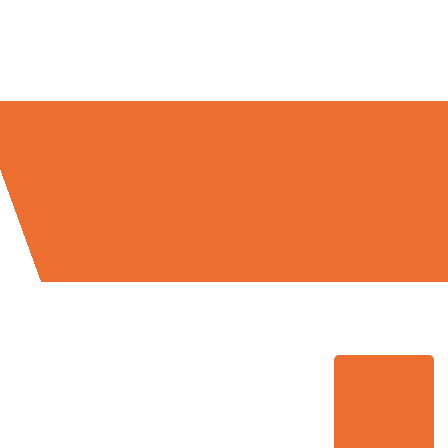
Umzugsmeister König in Zahlen: