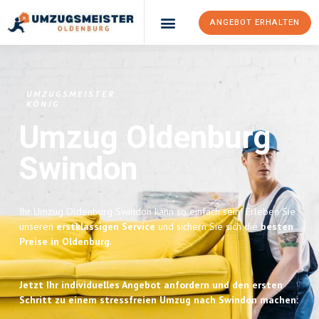
ANGEBOT ERHALTEN
Umzugsunternehmen Oldenburg
Umzugsservice Oldenburg
UMZUGSMEISTER
KÖNIG
Umzug Oldenburg
Swindon
Ihr Umzug Oldenburg Swindon kann so einfach sein! Erleben Sie
unseren
erstklassigen Service
und sichern Sie sich die
besten
Preise in Oldenburg
.
Jetzt Ihr individuelles Angebot anfordern und den ersten
Schritt zu einem stressfreien Umzug nach Swindon machen: