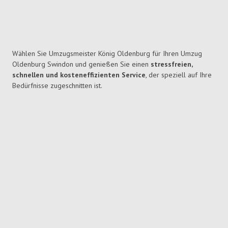
Wählen Sie Umzugsmeister König Oldenburg für Ihren Umzug
Oldenburg Swindon und genießen Sie einen
stressfreien,
schnellen und kosteneffizienten Service
, der speziell auf Ihre
Bedürfnisse zugeschnitten ist.