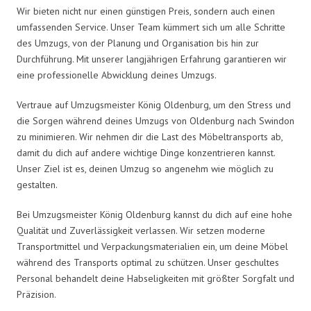
Wir bieten nicht nur einen günstigen Preis, sondern auch einen
umfassenden Service. Unser Team kümmert sich um alle Schritte
des Umzugs, von der Planung und Organisation bis hin zur
Durchführung. Mit unserer langjährigen Erfahrung garantieren wir
eine professionelle Abwicklung deines Umzugs.
Vertraue auf Umzugsmeister König Oldenburg, um den Stress und
die Sorgen während deines Umzugs von Oldenburg nach Swindon
zu minimieren. Wir nehmen dir die Last des Möbeltransports ab,
damit du dich auf andere wichtige Dinge konzentrieren kannst.
Unser Ziel ist es, deinen Umzug so angenehm wie möglich zu
gestalten.
Bei Umzugsmeister König Oldenburg kannst du dich auf eine hohe
Qualität und Zuverlässigkeit verlassen. Wir setzen moderne
Transportmittel und Verpackungsmaterialien ein, um deine Möbel
während des Transports optimal zu schützen. Unser geschultes
Personal behandelt deine Habseligkeiten mit größter Sorgfalt und
Präzision.