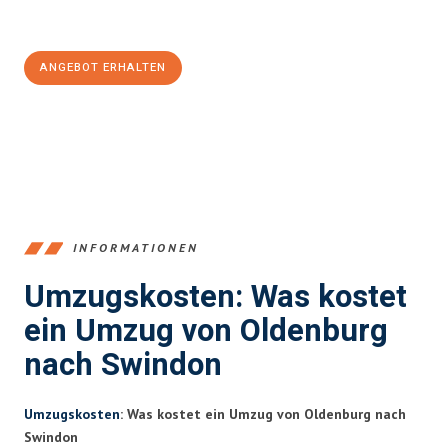
Jetzt
unverbindliches Angebot
erhalten &
100€ sparen:
ANGEBOT ERHALTEN
+4915792653367
INFORMATIONEN
Umzugskosten: Was kostet
ein Umzug von Oldenburg
nach Swindon
Umzugskosten
: Was kostet ein Umzug von Oldenburg nach
Swindon