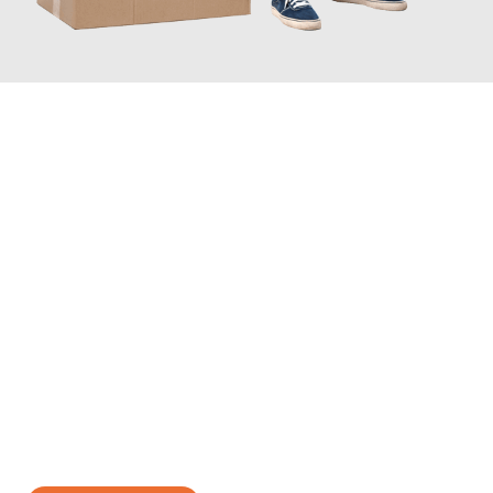
JETZT ANFRAGEN
Erleben Sie mit Umzugsmeister König Oldenburg, wie
einfach
und stressfrei Ihr Umzug Oldenburg Bolton
sein kann. Unser
Expertenteam steht bereit, um Ihnen einen reibungslosen
Übergang in Ihr neues Zuhause zu garantieren.
Jetzt
unverbindliches Angebot
erhalten &
100€ sparen: