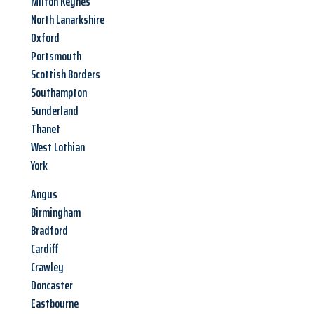
Milton Keynes
North Lanarkshire
Oxford
Portsmouth
Scottish Borders
Southampton
Sunderland
Thanet
West Lothian
York
Angus
Birmingham
Bradford
Cardiff
Crawley
Doncaster
Eastbourne