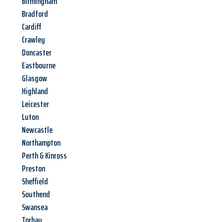
Birmingham
Bradford
Cardiff
Crawley
Doncaster
Eastbourne
Glasgow
Highland
Leicester
Luton
Newcastle
Northampton
Perth & Kinross
Preston
Sheffield
Southend
Swansea
Torbay