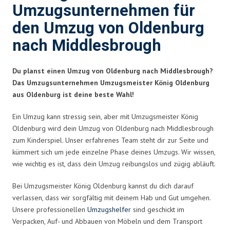
Umzugsunternehmen für
den Umzug von Oldenburg
nach Middlesbrough
Du planst einen Umzug von Oldenburg nach Middlesbrough?
Das Umzugsunternehmen Umzugsmeister König Oldenburg
aus Oldenburg ist deine beste Wahl!
Ein Umzug kann stressig sein, aber mit Umzugsmeister König
Oldenburg wird dein Umzug von Oldenburg nach Middlesbrough
zum Kinderspiel. Unser erfahrenes Team steht dir zur Seite und
kümmert sich um jede einzelne Phase deines Umzugs. Wir wissen,
wie wichtig es ist, dass dein Umzug reibungslos und zügig abläuft.
Bei Umzugsmeister König Oldenburg kannst du dich darauf
verlassen, dass wir sorgfältig mit deinem Hab und Gut umgehen.
Unsere professionellen
Umzugshelfer
sind geschickt im
Verpacken, Auf- und Abbauen von Möbeln und dem Transport