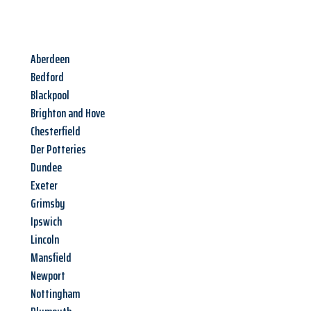
Aberdeen
Bedford
Blackpool
Brighton and Hove
Chesterfield
Der Potteries
Dundee
Exeter
Grimsby
Ipswich
Lincoln
Mansfield
Newport
Nottingham