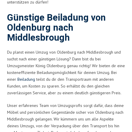
unterstützen zu dürfen!
Günstige Beiladung von
Oldenburg nach
Middlesbrough
Du planst einen Umzug von Oldenburg nach Middlesbrough und
suchst nach einer günstigen Lösung? Dann bist du bei
Umzugsmeister König Oldenburg genau richtig! Wir bieten dir eine
kosteneffiziente Beiladungsmöglichkeit für deinen Umzug. Bei
einer
Beiladung
teilst du dir den Transportraum mit anderen
Kunden, um Kosten zu sparen. So erhältst du den gleichen
zuverlässigen Service, aber zu einem deutlich günstigeren Preis.
Unser erfahrenes Team von Umzugsprofis sorgt dafür, dass deine
Möbel und persönlichen Gegenstände sicher von Oldenburg nach
Middlesbrough gelangen. Wir kümmern uns um alle Aspekte
deines Umzugs, von der Verpackung über den Transport bis hin