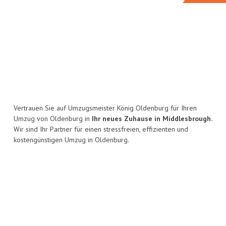
Vertrauen Sie auf Umzugsmeister König Oldenburg für Ihren
Umzug von Oldenburg in
Ihr neues Zuhause in Middlesbrough.
Wir sind Ihr Partner für einen stressfreien, effizienten und
kostengünstigen Umzug in Oldenburg.