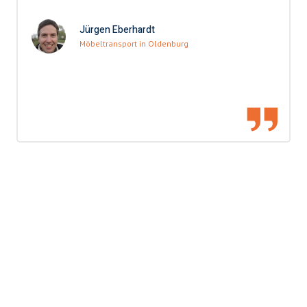
Jürgen Eberhardt
Möbeltransport in Oldenburg