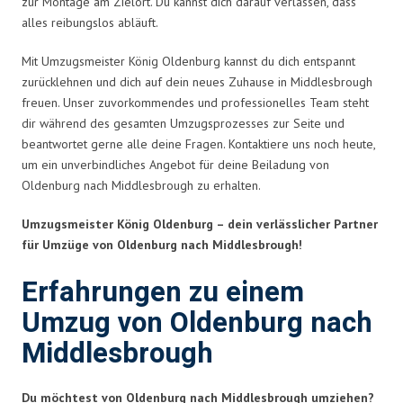
zur Montage am Zielort. Du kannst dich darauf verlassen, dass
alles reibungslos abläuft.
Mit Umzugsmeister König Oldenburg kannst du dich entspannt
zurücklehnen und dich auf dein neues Zuhause in Middlesbrough
freuen. Unser zuvorkommendes und professionelles Team steht
dir während des gesamten Umzugsprozesses zur Seite und
beantwortet gerne alle deine Fragen. Kontaktiere uns noch heute,
um ein unverbindliches Angebot für deine Beiladung von
Oldenburg nach Middlesbrough zu erhalten.
Umzugsmeister König Oldenburg – dein verlässlicher Partner
für Umzüge von Oldenburg nach Middlesbrough!
Erfahrungen zu einem
Umzug von Oldenburg nach
Middlesbrough
Du möchtest von Oldenburg nach Middlesbrough umziehen?