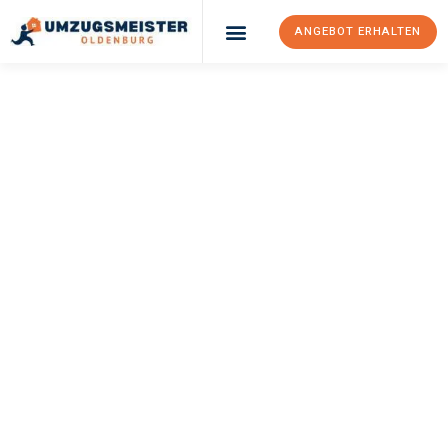
ANGEBOT ERHALTEN
Umzugsunternehmen Oldenburg
Umzugsservice Oldenburg
UMZUGSMEISTER
KÖNIG
Umzug Oldenburg
Middlesbrough
Ihr Umzug Oldenburg Middlesbrough kann so einfach sein!
Erleben Sie unseren
erstklassigen Service
und sichern Sie sich
die
besten Preise in Oldenburg
.
Jetzt Ihr individuelles Angebot anfordern und den ersten
Schritt zu einem stressfreien Umzug nach Middlesbrough
machen: