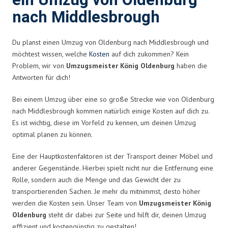
ein Umzug von Oldenburg
nach Middlesbrough
Du planst einen Umzug von Oldenburg nach Middlesbrough und
möchtest wissen, welche
Kosten
auf dich zukommen? Kein
Problem, wir von
Umzugsmeister König Oldenburg
haben die
Antworten für dich!
Bei einem Umzug über eine so große Strecke wie von Oldenburg
nach Middlesbrough kommen natürlich einige Kosten auf dich zu.
Es ist wichtig, diese im Vorfeld zu kennen, um deinen Umzug
optimal planen zu können.
Eine der Hauptkostenfaktoren ist der Transport deiner Möbel und
anderer Gegenstände. Hierbei spielt nicht nur die Entfernung eine
Rolle, sondern auch die Menge und das Gewicht der zu
transportierenden Sachen. Je mehr du mitnimmst, desto höher
werden die Kosten sein. Unser Team von
Umzugsmeister König
Oldenburg
steht dir dabei zur Seite und hilft dir, deinen Umzug
effizient und kostengünstig zu gestalten!