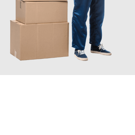
JETZT ANFRAGEN
Erleben Sie mit Umzugsmeister König Oldenburg, wie
einfach