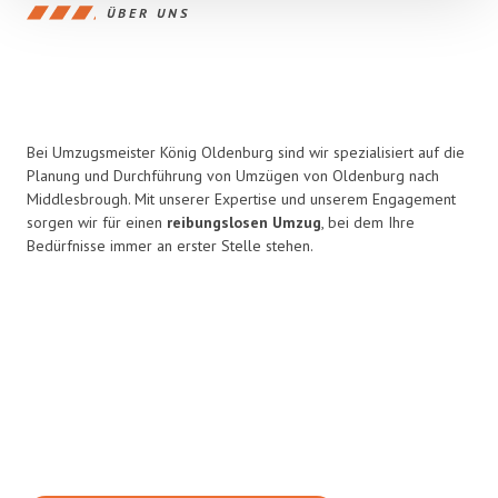
ÜBER UNS
Bei Umzugsmeister König Oldenburg sind wir spezialisiert auf die
Planung und Durchführung von Umzügen von Oldenburg nach
Middlesbrough. Mit unserer Expertise und unserem Engagement
sorgen wir für einen
reibungslosen Umzug
, bei dem Ihre
Bedürfnisse immer an erster Stelle stehen.