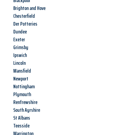
Blackpool
Brighton and Hove
Chesterfield
Der Potteries
Dundee
Exeter
Grimsby
Ipswich
Lincoln
Mansfield
Newport
Nottingham
Plymouth
Renfrewshire
South Ayrshire
St Albans
Teesside
Warrington