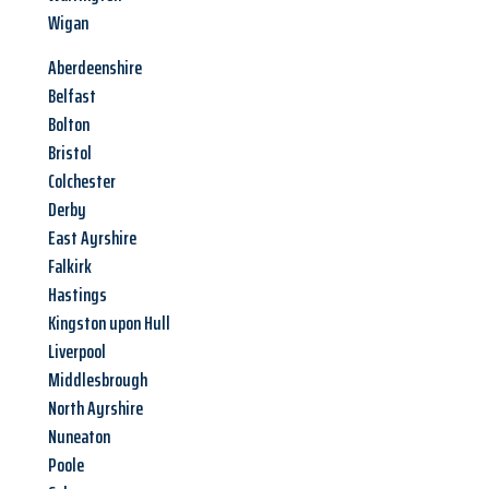
Wigan
Aberdeenshire
Belfast
Bolton
Bristol
Colchester
Derby
East Ayrshire
Falkirk
Hastings
Kingston upon Hull
Liverpool
Middlesbrough
North Ayrshire
Nuneaton
Poole