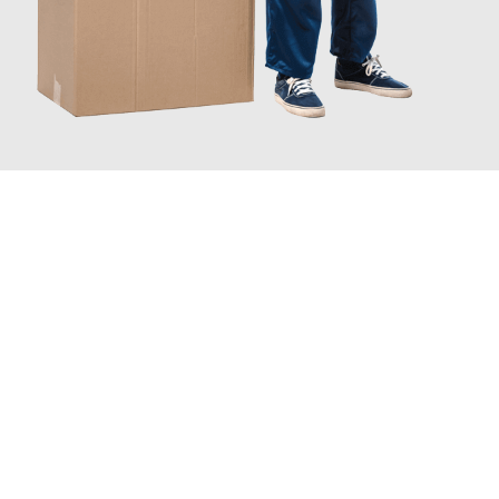
JETZT ANFRAGEN
Erleben Sie mit Umzugsmeister König Oldenburg, wie
einfach
und stressfrei Ihr Umzug Oldenburg Sheffield
sein kann. Unser
Expertenteam steht bereit, um Ihnen einen reibungslosen
Übergang in Ihr neues Zuhause zu garantieren.