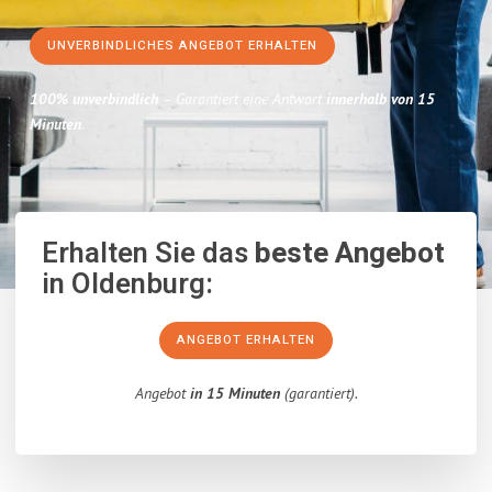
UNVERBINDLICHES ANGEBOT ERHALTEN
100% unverbindlich
– Garantiert eine Antwort
innerhalb von 15
Minuten
.
Erhalten Sie das
beste Angebot
in Oldenburg:
ANGEBOT ERHALTEN
Angebot
in 15 Minuten
(garantiert).