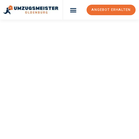
ANGEBOT ERHALTEN
Umzugsunternehmen Oldenburg
Umzugsservice Oldenburg
UMZUGSMEISTER
KÖNIG
Umzug Oldenburg
Heidelberg
Ihr Umzug Oldenburg Heidelberg kann so einfach sein! Erleben
Sie unseren
erstklassigen Service
und sichern Sie sich die
besten Preise in Oldenburg
.
Jetzt Ihr individuelles Angebot anfordern und den ersten
Schritt zu einem stressfreien Umzug nach Heidelberg
machen: