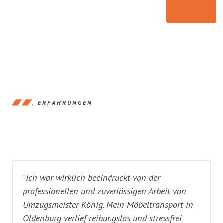
ERFAHRUNGEN
"Ich war wirklich beeindruckt von der
professionellen und zuverlässigen Arbeit von
Umzugsmeister König. Mein Möbeltransport in
Oldenburg verlief reibungslos und stressfrei