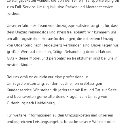
Leistungspaketen wählen, die von der reinen Transportleistung bis
zum Full-Service-Umzug inklusive Packen und Montageservice
reichen.
Unser erfahrenes Team von Umzugsspezialisten sorgt dafür, dass
dein Umzug reibungslos und stressfrei abläuft. Wir kümmern uns
um alle logistischen Herausforderungen, die mit einem Umzug
von Oldenburg nach Heidelberg verbunden sind. Dabei legen wir
großen Wert auf eine sorgfältige Behandlung deines Hab und
Guts – deine Möbel und persönlichen Besitztümer sind bei uns in
besten Händen.
Bei uns erhältst du nicht nur eine professionelle
Umzugsdienstleistung, sondern auch einen erstklassigen
Kundenservice. Wir stehen dir jederzeit mit Rat und Tat zur Seite
und beantworten gerne alle deine Fragen zum Umzug von
Oldenburg nach Heidelberg.
Für weitere Informationen zu den Umzugskosten und unserem
umfangreichen Leistungsangebot besuche unsere Website oder