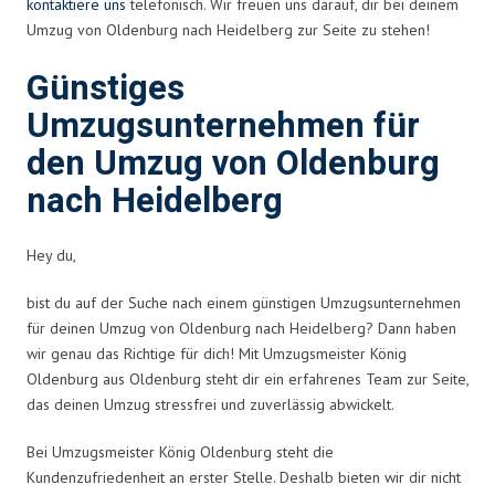
kontaktiere uns
telefonisch. Wir freuen uns darauf, dir bei deinem
Umzug von Oldenburg nach Heidelberg zur Seite zu stehen!
Günstiges
Umzugsunternehmen für
den Umzug von Oldenburg
nach Heidelberg
Hey du,
bist du auf der Suche nach einem günstigen Umzugsunternehmen
für deinen Umzug von Oldenburg nach Heidelberg? Dann haben
wir genau das Richtige für dich! Mit Umzugsmeister König
Oldenburg aus Oldenburg steht dir ein erfahrenes Team zur Seite,
das deinen Umzug stressfrei und zuverlässig abwickelt.
Bei Umzugsmeister König Oldenburg steht die
Kundenzufriedenheit an erster Stelle. Deshalb bieten wir dir nicht