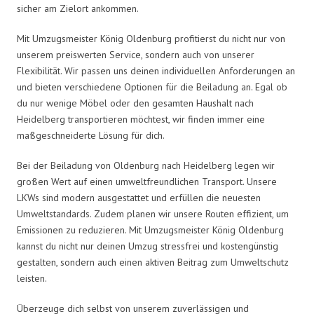
sicher am Zielort ankommen.
Mit Umzugsmeister König Oldenburg profitierst du nicht nur von
unserem preiswerten Service, sondern auch von unserer
Flexibilität. Wir passen uns deinen individuellen Anforderungen an
und bieten verschiedene Optionen für die Beiladung an. Egal ob
du nur wenige Möbel oder den gesamten Haushalt nach
Heidelberg transportieren möchtest, wir finden immer eine
maßgeschneiderte Lösung für dich.
Bei der Beiladung von Oldenburg nach Heidelberg legen wir
großen Wert auf einen umweltfreundlichen Transport. Unsere
LKWs sind modern ausgestattet und erfüllen die neuesten
Umweltstandards. Zudem planen wir unsere Routen effizient, um
Emissionen zu reduzieren. Mit Umzugsmeister König Oldenburg
kannst du nicht nur deinen Umzug stressfrei und kostengünstig
gestalten, sondern auch einen aktiven Beitrag zum Umweltschutz
leisten.
Überzeuge dich selbst von unserem zuverlässigen und