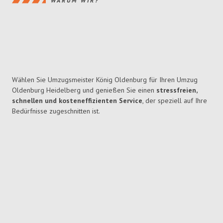
WARUM WIR?
Wählen Sie Umzugsmeister König Oldenburg für Ihren Umzug
Oldenburg Heidelberg und genießen Sie einen
stressfreien,
schnellen und kosteneffizienten Service
, der speziell auf Ihre
Bedürfnisse zugeschnitten ist.