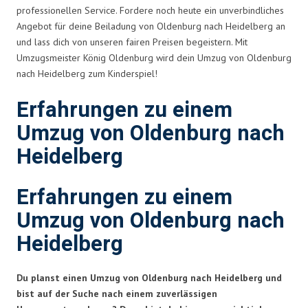
professionellen Service. Fordere noch heute ein unverbindliches
Angebot für deine Beiladung von Oldenburg nach Heidelberg an
und lass dich von unseren fairen Preisen begeistern. Mit
Umzugsmeister König Oldenburg wird dein Umzug von Oldenburg
nach Heidelberg zum Kinderspiel!
Erfahrungen zu einem
Umzug von Oldenburg nach
Heidelberg
Erfahrungen zu einem
Umzug von Oldenburg nach
Heidelberg
Du planst einen Umzug von Oldenburg nach Heidelberg und
bist auf der Suche nach einem zuverlässigen