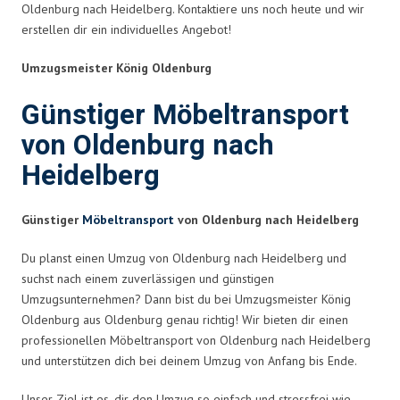
Oldenburg nach Heidelberg. Kontaktiere uns noch heute und wir
erstellen dir ein individuelles Angebot!
Umzugsmeister König Oldenburg
Günstiger Möbeltransport
von Oldenburg nach
Heidelberg
Günstiger
Möbeltransport
von Oldenburg nach Heidelberg
Du planst einen Umzug von Oldenburg nach Heidelberg und
suchst nach einem zuverlässigen und günstigen
Umzugsunternehmen? Dann bist du bei Umzugsmeister König
Oldenburg aus Oldenburg genau richtig! Wir bieten dir einen
professionellen Möbeltransport von Oldenburg nach Heidelberg
und unterstützen dich bei deinem Umzug von Anfang bis Ende.
Unser Ziel ist es, dir den Umzug so einfach und stressfrei wie