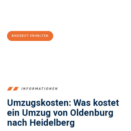
Jetzt
unverbindliches Angebot
erhalten &
100€ sparen:
ANGEBOT ERHALTEN
+4915792653367
INFORMATIONEN
Umzugskosten: Was kostet
ein Umzug von Oldenburg
nach Heidelberg