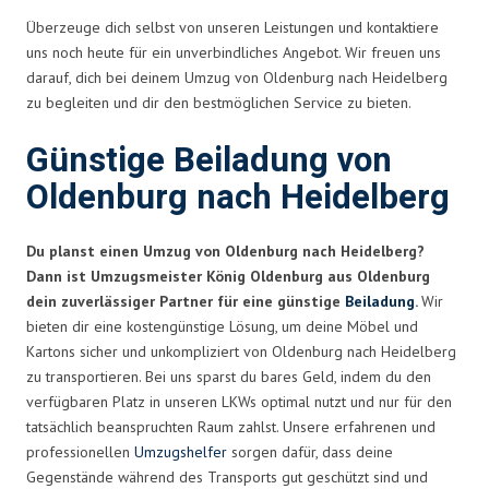
Überzeuge dich selbst von unseren Leistungen und kontaktiere
uns noch heute für ein unverbindliches Angebot. Wir freuen uns
darauf, dich bei deinem Umzug von Oldenburg nach Heidelberg
zu begleiten und dir den bestmöglichen Service zu bieten.
Günstige Beiladung von
Oldenburg nach Heidelberg
Du planst einen Umzug von Oldenburg nach Heidelberg?
Dann ist Umzugsmeister König Oldenburg aus Oldenburg
dein zuverlässiger Partner für eine günstige
Beiladung
.
Wir
bieten dir eine kostengünstige Lösung, um deine Möbel und
Kartons sicher und unkompliziert von Oldenburg nach Heidelberg
zu transportieren. Bei uns sparst du bares Geld, indem du den
verfügbaren Platz in unseren LKWs optimal nutzt und nur für den
tatsächlich beanspruchten Raum zahlst. Unsere erfahrenen und
professionellen
Umzugshelfer
sorgen dafür, dass deine
Gegenstände während des Transports gut geschützt sind und