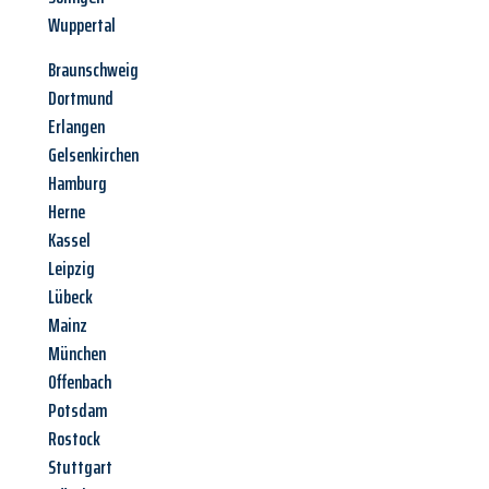
Wuppertal
Braunschweig
Dortmund
Erlangen
Gelsenkirchen
Hamburg
Herne
Kassel
Leipzig
Lübeck
Mainz
München
Offenbach
Potsdam
Rostock
Stuttgart