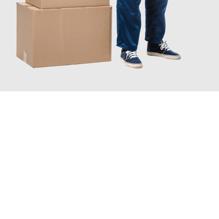
JETZT ANFRAGEN
Erleben Sie mit Umzugsmeister König Oldenburg, wie
einfach
und stressfrei Ihr Umzug Oldenburg Mannheim
sein kann.
Unser Expertenteam steht bereit, um Ihnen einen reibungslosen
Übergang in Ihr neues Zuhause zu garantieren.