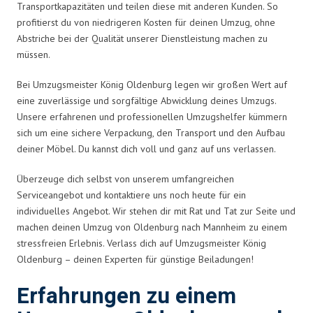
Transportkapazitäten und teilen diese mit anderen Kunden. So
profitierst du von niedrigeren Kosten für deinen Umzug, ohne
Abstriche bei der Qualität unserer Dienstleistung machen zu
müssen.
Bei Umzugsmeister König Oldenburg legen wir großen Wert auf
eine zuverlässige und sorgfältige Abwicklung deines Umzugs.
Unsere erfahrenen und professionellen Umzugshelfer kümmern
sich um eine sichere Verpackung, den Transport und den Aufbau
deiner Möbel. Du kannst dich voll und ganz auf uns verlassen.
Überzeuge dich selbst von unserem umfangreichen
Serviceangebot und kontaktiere uns noch heute für ein
individuelles Angebot. Wir stehen dir mit Rat und Tat zur Seite und
machen deinen Umzug von Oldenburg nach Mannheim zu einem
stressfreien Erlebnis. Verlass dich auf Umzugsmeister König
Oldenburg – deinen Experten für günstige Beiladungen!
Erfahrungen zu einem