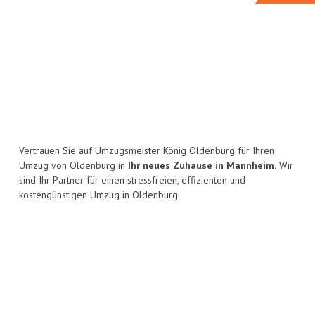
Vertrauen Sie auf Umzugsmeister König Oldenburg für Ihren
Umzug von Oldenburg in
Ihr neues Zuhause in Mannheim.
Wir
sind Ihr Partner für einen stressfreien, effizienten und
kostengünstigen Umzug in Oldenburg.