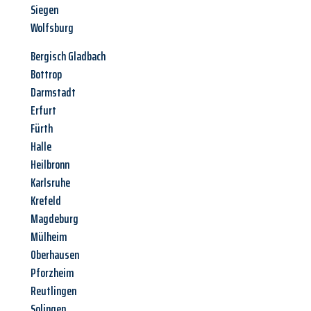
Siegen
Wolfsburg
Bergisch Gladbach
Bottrop
Darmstadt
Erfurt
Fürth
Halle
Heilbronn
Karlsruhe
Krefeld
Magdeburg
Mülheim
Oberhausen
Pforzheim
Reutlingen
Solingen