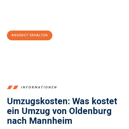
Jetzt
unverbindliches Angebot
erhalten &
100€ sparen:
ANGEBOT ERHALTEN
+4915792653367
INFORMATIONEN
Umzugskosten: Was kostet
ein Umzug von Oldenburg
nach Mannheim