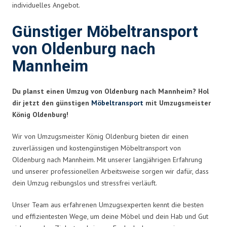
individuelles Angebot.
Günstiger Möbeltransport
von Oldenburg nach
Mannheim
Du planst einen Umzug von Oldenburg nach Mannheim? Hol
dir jetzt den günstigen
Möbeltransport
mit Umzugsmeister
König Oldenburg!
Wir von Umzugsmeister König Oldenburg bieten dir einen
zuverlässigen und kostengünstigen Möbeltransport von
Oldenburg nach Mannheim. Mit unserer langjährigen Erfahrung
und unserer professionellen Arbeitsweise sorgen wir dafür, dass
dein Umzug reibungslos und stressfrei verläuft.
Unser Team aus erfahrenen Umzugsexperten kennt die besten
und effizientesten Wege, um deine Möbel und dein Hab und Gut