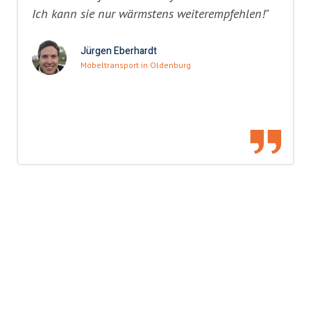
Ich kann sie nur wärmstens weiterempfehlen!"
Jürgen Eberhardt
Möbeltransport in Oldenburg