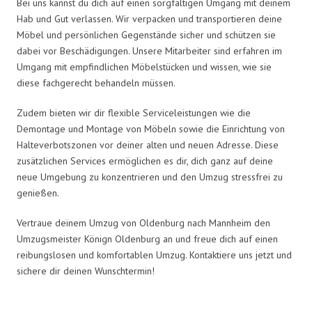
Bei uns kannst du dich auf einen sorgfältigen Umgang mit deinem
Hab und Gut verlassen. Wir verpacken und transportieren deine
Möbel und persönlichen Gegenstände sicher und schützen sie
dabei vor Beschädigungen. Unsere Mitarbeiter sind erfahren im
Umgang mit empfindlichen Möbelstücken und wissen, wie sie
diese fachgerecht behandeln müssen.
Zudem bieten wir dir flexible Serviceleistungen wie die
Demontage und Montage von Möbeln sowie die Einrichtung von
Halteverbotszonen vor deiner alten und neuen Adresse. Diese
zusätzlichen Services ermöglichen es dir, dich ganz auf deine
neue Umgebung zu konzentrieren und den Umzug stressfrei zu
genießen.
Vertraue deinem Umzug von Oldenburg nach Mannheim den
Umzugsmeister Könign Oldenburg an und freue dich auf einen
reibungslosen und komfortablen Umzug. Kontaktiere uns jetzt und
sichere dir deinen Wunschtermin!