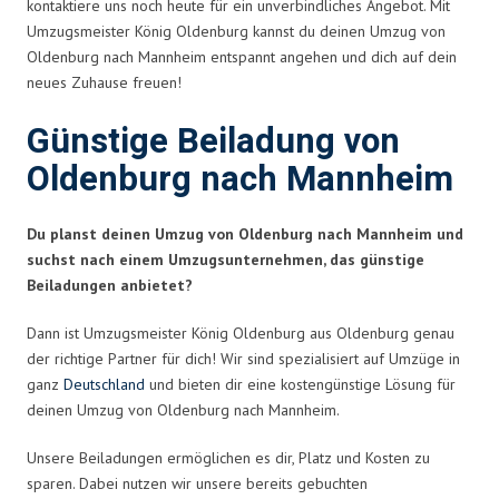
kontaktiere uns noch heute für ein unverbindliches Angebot. Mit
Umzugsmeister König Oldenburg kannst du deinen Umzug von
Oldenburg nach Mannheim entspannt angehen und dich auf dein
neues Zuhause freuen!
Günstige Beiladung von
Oldenburg nach Mannheim
Du planst deinen Umzug von Oldenburg nach Mannheim und
suchst nach einem Umzugsunternehmen, das günstige
Beiladungen anbietet?
Dann ist Umzugsmeister König Oldenburg aus Oldenburg genau
der richtige Partner für dich! Wir sind spezialisiert auf Umzüge in
ganz
Deutschland
und bieten dir eine kostengünstige Lösung für
deinen Umzug von Oldenburg nach Mannheim.
Unsere Beiladungen ermöglichen es dir, Platz und Kosten zu
sparen. Dabei nutzen wir unsere bereits gebuchten