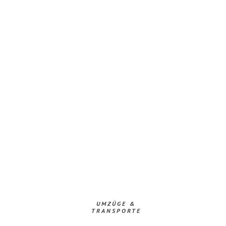
UMZÜGE &
TRANSPORTE