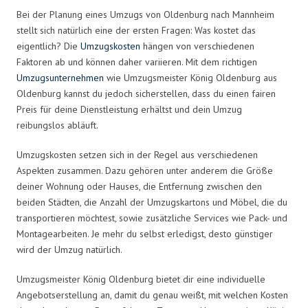
Bei der Planung eines Umzugs von Oldenburg nach Mannheim
stellt sich natürlich eine der ersten Fragen: Was kostet das
eigentlich? Die
Umzugskosten
hängen von verschiedenen
Faktoren ab und können daher variieren. Mit dem richtigen
Umzugsunternehmen
wie Umzugsmeister König Oldenburg aus
Oldenburg kannst du jedoch sicherstellen, dass du einen fairen
Preis für deine Dienstleistung erhältst und dein Umzug
reibungslos abläuft.
Umzugskosten setzen sich in der Regel aus verschiedenen
Aspekten zusammen. Dazu gehören unter anderem die Größe
deiner Wohnung oder Hauses, die Entfernung zwischen den
beiden Städten, die Anzahl der Umzugskartons und Möbel, die du
transportieren möchtest, sowie zusätzliche Services wie Pack- und
Montagearbeiten. Je mehr du selbst erledigst, desto günstiger
wird der Umzug natürlich.
Umzugsmeister König Oldenburg bietet dir eine individuelle
Angebotserstellung an, damit du genau weißt, mit welchen Kosten