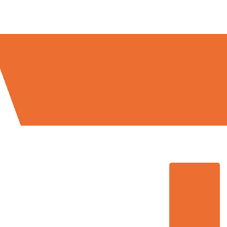
Umzugsmeister König in Zahlen: