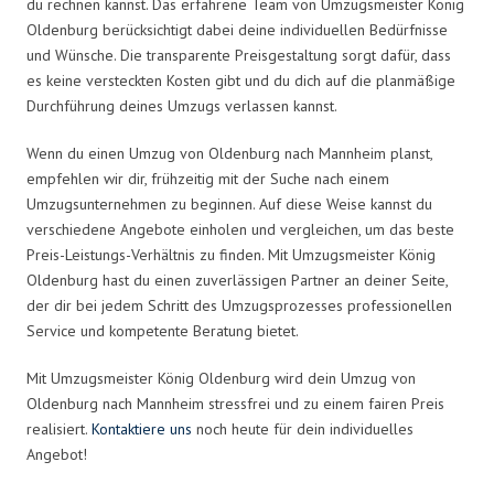
du rechnen kannst. Das erfahrene Team von Umzugsmeister König
Oldenburg berücksichtigt dabei deine individuellen Bedürfnisse
und Wünsche. Die transparente Preisgestaltung sorgt dafür, dass
es keine versteckten Kosten gibt und du dich auf die planmäßige
Durchführung deines Umzugs verlassen kannst.
Wenn du einen Umzug von Oldenburg nach Mannheim planst,
empfehlen wir dir, frühzeitig mit der Suche nach einem
Umzugsunternehmen zu beginnen. Auf diese Weise kannst du
verschiedene Angebote einholen und vergleichen, um das beste
Preis-Leistungs-Verhältnis zu finden. Mit Umzugsmeister König
Oldenburg hast du einen zuverlässigen Partner an deiner Seite,
der dir bei jedem Schritt des Umzugsprozesses professionellen
Service und kompetente Beratung bietet.
Mit Umzugsmeister König Oldenburg wird dein Umzug von
Oldenburg nach Mannheim stressfrei und zu einem fairen Preis
realisiert.
Kontaktiere uns
noch heute für dein individuelles
Angebot!