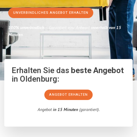
UNVERBINDLICHES ANGEBOT ERHALTEN
100% unverbindlich
– Garantiert eine Antwort
innerhalb von 15
Minuten
.
Erhalten Sie das
beste Angebot
in Oldenburg:
ANGEBOT ERHALTEN
Angebot
in 15 Minuten
(garantiert).