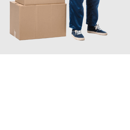
JETZT ANFRAGEN
Erleben Sie mit Umzugsmeister König Oldenburg, wie
einfach
und stressfrei Ihr Umzug Oldenburg Augsburg
sein kann. Unser
Expertenteam steht bereit, um Ihnen einen reibungslosen
Übergang in Ihr neues Zuhause zu garantieren.