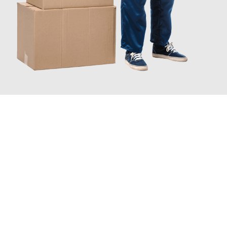
JETZT ANFRAGEN
Erleben Sie mit Umzugsmeister König Oldenburg, wie
einfach
und stressfrei Ihr Umzug Oldenburg Darmstadt
sein kann.
Unser Expertenteam steht bereit, um Ihnen einen reibungslosen
Übergang in Ihr neues Zuhause zu garantieren.