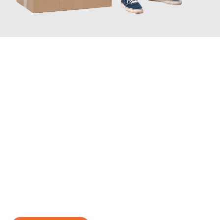
JETZT ANFRAGEN
Erleben Sie mit Umzugsmeister König Oldenburg, wie
einfach
und stressfrei Ihr Umzug Oldenburg Fürth
sein kann. Unser
Expertenteam steht bereit, um Ihnen einen reibungslosen
Übergang in Ihr neues Zuhause zu garantieren.
Jetzt
unverbindliches Angebot
erhalten &
100€ sparen: