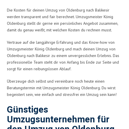
Die Kosten für deinen Umzug von Oldenburg nach Balikesir
werden transparent und fair berechnet. Umzugsmeister König
Oldenburg stellt dir gerne ein persönliches Angebot zusammen,
damit du genau weißt, mit welchen Kosten du rechnen musst.
Vertraue auf die langjährige Erfahrung und das Know-how von
Umzugsmeister König Oldenburg und mach deinen Umzug von
Oldenburg nach Balikesir zu einem unvergesslichen Erlebnis. Das
professionelle Team steht dir von Anfang bis Ende zur Seite und
sorgt für einen reibungslosen Ablauf.
Überzeuge dich selbst und vereinbare noch heute einen
Beratungstermin mit Umzugsmeister König Oldenburg. Du wirst
begeistert sein, wie einfach und stressfrei ein Umzug sein kann!
Günstiges
Umzugsunternehmen für