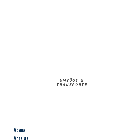
UMZÜGE &
TRANSPORTE
Adana
Antalya