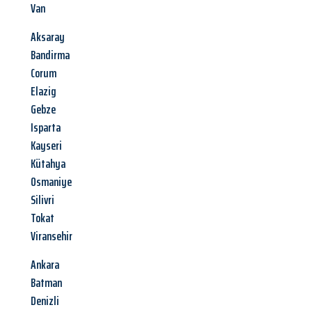
Van
Aksaray
Bandirma
Corum
Elazig
Gebze
Isparta
Kayseri
Kütahya
Osmaniye
Silivri
Tokat
Viransehir
Ankara
Batman
Denizli