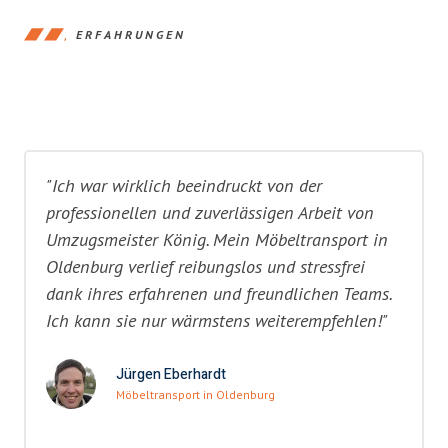
ERFAHRUNGEN
"Ich war wirklich beeindruckt von der
professionellen und zuverlässigen Arbeit von
Umzugsmeister König. Mein Möbeltransport in
Oldenburg verlief reibungslos und stressfrei
dank ihres erfahrenen und freundlichen Teams.
Ich kann sie nur wärmstens weiterempfehlen!"
Jürgen Eberhardt
Möbeltransport in Oldenburg