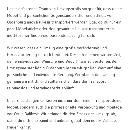
Unser erfahrenes Team von Umzugsprofis sorgt dafür, dass deine
Möbel und persönlichen Gegenstände sicher und schnell von
Oldenburg nach Balikesir transportiert werden. Egal ob du nur ein
paar Möbelstücke oder den gesamten Hausrat transportieren
möchtest, wir finden die passende Lösung für dich.
Wir wissen, dass ein Umzug eine große Veränderung und
Herausforderung für dich bedeutet. Deshalb nehmen wir uns Zeit,
deine individuellen Wünsche und Bedürfnisse zu verstehen. Bei
Umzugsmeister König Oldenburg legen wir großen Wert auf eine
persönliche und individuelle Beratung. Wir planen den Umzug
gemeinsam mit dir und stellen sicher, dass der Transport
reibungslos und termingerecht abläuft.
Unsere Leistungen umfassen nicht nur den reinen Transport deiner
Möbel, sondern auch die professionelle Verpackung und Montage
vor Ort in Balikesir. Wir nehmen dir den Stress des Umzugs ab,
damit du dich entspannt und unbesorgt auf dein neues Zuhause
freuen kannst.