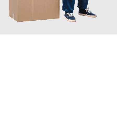
JETZT ANFRAGEN
Erleben Sie mit Umzugsmeister König Oldenburg, wie
einfach
und stressfrei Ihr Umzug Oldenburg Balikesir
sein kann. Unser
Expertenteam steht bereit, um Ihnen einen reibungslosen
Übergang in Ihr neues Zuhause zu garantieren.