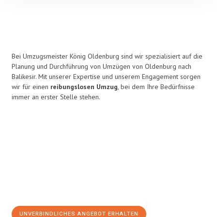
Bei Umzugsmeister König Oldenburg sind wir spezialisiert auf die
Planung und Durchführung von Umzügen von Oldenburg nach
Balikesir. Mit unserer Expertise und unserem Engagement sorgen
wir für einen
reibungslosen Umzug
, bei dem Ihre Bedürfnisse
immer an erster Stelle stehen.
UNVERBINDLICHES ANGEBOT ERHALTEN