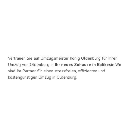
Vertrauen Sie auf Umzugsmeister König Oldenburg für Ihren
Umzug von Oldenburg in
Ihr neues Zuhause in Balikesir.
Wir
sind Ihr Partner für einen stressfreien, effizienten und
kostengünstigen Umzug in Oldenburg.