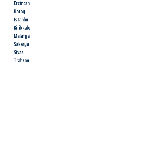
Erzincan
Hatay
Istanbul
Kirikkale
Malatya
Sakarya
Sivas
Trabzon
Jetzt anfragen &
Angebot
mit Best-Preis
erhalten!
Schicken Sie uns jetzt Ihre unverbindliche Anfrage und sichern