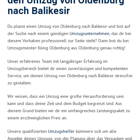
den Umzug von Oldenburg
nach Balikesir
Du planst einen Umzug von Oldenburg nach Balikesir und bist auf
der Suche nach einem günstigen
Umzugsunternehmen
, das dir bei
diesem Vorhaben professionell zur Seite steht? Dann bist du bei
Umzugsmeister König Oldenburg aus Oldenburg genau richtig!
Unser erfahrenes Team mit langjähriger Erfahrung im
Umzugsbereich bietet dir einen zuverlässigen und kompetenten
Service, um deinen Umzug von Oldenburg nach Balikesir stressfrei
zu gestalten.
Wir wissen, dass ein Umzug eine große Herausforderung sein
kann und dass deine Zeit und dein Budget begrenzt sind. Aus
diesem Grund bieten wir dir ein umfangreiches Leistungspaket zu
einem erschwinglichen Preis an.
Unsere qualifizierten
Umzugshelfer
kümmern sich um alle
Aspekte deines Umzugs, von der Planung über das Verpacken und