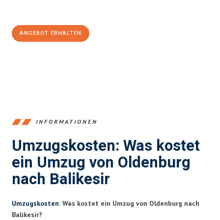
Jetzt
unverbindliches Angebot
erhalten &
100€ sparen:
ANGEBOT ERHALTEN
+4915792653367
INFORMATIONEN
Umzugskosten: Was kostet
ein Umzug von Oldenburg
nach Balikesir
Umzugskosten
: Was kostet ein Umzug von Oldenburg nach
Balikesir?