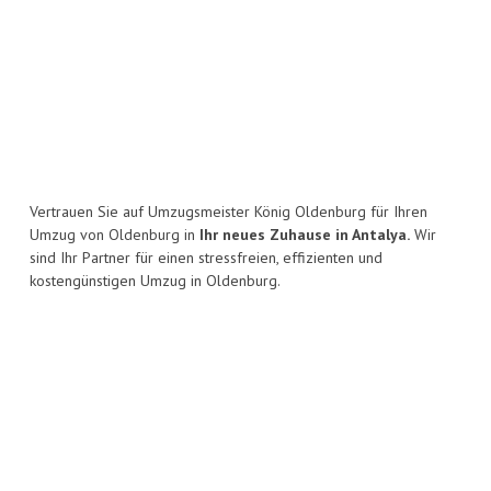
Vertrauen Sie auf Umzugsmeister König Oldenburg für Ihren
Umzug von Oldenburg in
Ihr neues Zuhause in Antalya.
Wir
sind Ihr Partner für einen stressfreien, effizienten und
kostengünstigen Umzug in Oldenburg.