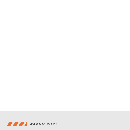
WARUM WIR?