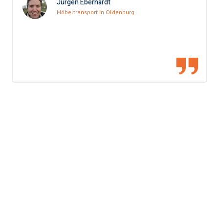
Jürgen Eberhardt
Möbeltransport in Oldenburg