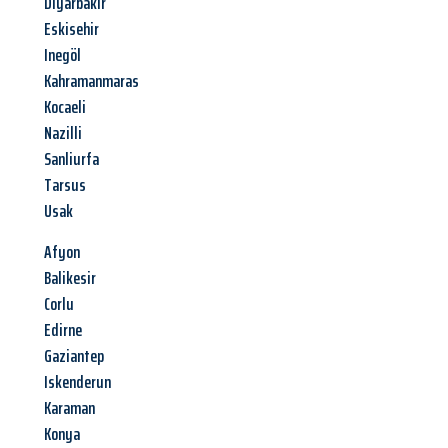
Diyarbakir
Eskisehir
Inegöl
Kahramanmaras
Kocaeli
Nazilli
Sanliurfa
Tarsus
Usak
Afyon
Balikesir
Corlu
Edirne
Gaziantep
Iskenderun
Karaman
Konya