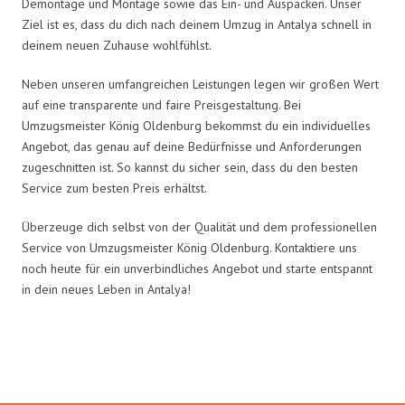
Demontage und Montage sowie das Ein- und Auspacken. Unser
Ziel ist es, dass du dich nach deinem Umzug in Antalya schnell in
deinem neuen Zuhause wohlfühlst.
Neben unseren umfangreichen Leistungen legen wir großen Wert
auf eine transparente und faire Preisgestaltung. Bei
Umzugsmeister König Oldenburg bekommst du ein individuelles
Angebot, das genau auf deine Bedürfnisse und Anforderungen
zugeschnitten ist. So kannst du sicher sein, dass du den besten
Service zum besten Preis erhältst.
Überzeuge dich selbst von der Qualität und dem professionellen
Service von Umzugsmeister König Oldenburg. Kontaktiere uns
noch heute für ein unverbindliches Angebot und starte entspannt
in dein neues Leben in Antalya!
Umzugsmeister König in Zahlen: