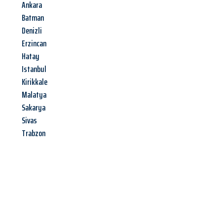
Ankara
Batman
Denizli
Erzincan
Hatay
Istanbul
Kirikkale
Malatya
Sakarya
Sivas
Trabzon
Jetzt anfragen &
Angebot