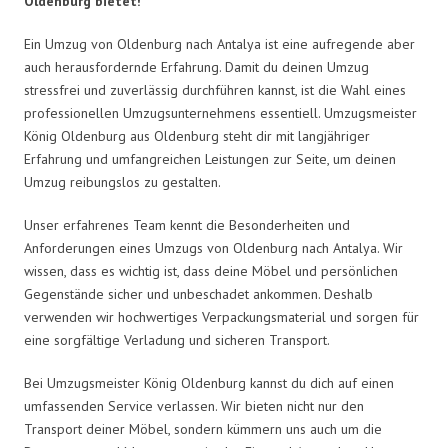
Oldenburg bietet!
Ein Umzug von Oldenburg nach Antalya ist eine aufregende aber
auch herausfordernde Erfahrung. Damit du deinen Umzug
stressfrei und zuverlässig durchführen kannst, ist die Wahl eines
professionellen Umzugsunternehmens essentiell. Umzugsmeister
König Oldenburg aus Oldenburg steht dir mit langjähriger
Erfahrung und umfangreichen Leistungen zur Seite, um deinen
Umzug reibungslos zu gestalten.
Unser erfahrenes Team kennt die Besonderheiten und
Anforderungen eines Umzugs von Oldenburg nach Antalya. Wir
wissen, dass es wichtig ist, dass deine Möbel und persönlichen
Gegenstände sicher und unbeschadet ankommen. Deshalb
verwenden wir hochwertiges Verpackungsmaterial und sorgen für
eine sorgfältige Verladung und sicheren Transport.
Bei Umzugsmeister König Oldenburg kannst du dich auf einen
umfassenden Service verlassen. Wir bieten nicht nur den
Transport deiner Möbel, sondern kümmern uns auch um die