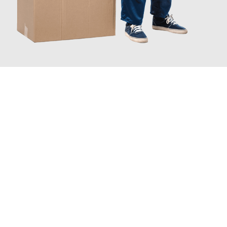
JETZT ANFRAGEN
Erleben Sie mit Umzugsmeister König Oldenburg, wie
einfach
und stressfrei Ihr Umzug Oldenburg Trabzon
sein kann. Unser
Expertenteam steht bereit, um Ihnen einen reibungslosen
Übergang in Ihr neues Zuhause zu garantieren.