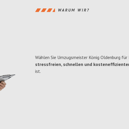
WARUM WIR?
Wählen Sie Umzugsmeister König Oldenburg für 
stressfreien, schnellen und kosteneffiziente
ist.