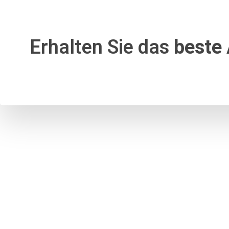
Erhalten Sie das
beste