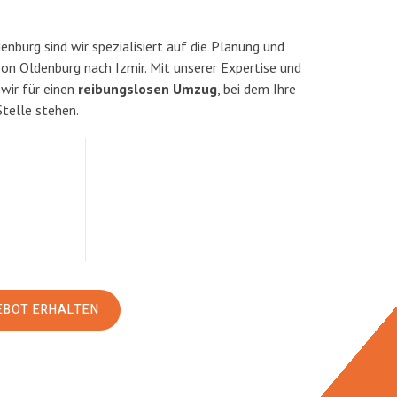
nburg sind wir spezialisiert auf die Planung und
n Oldenburg nach Izmir. Mit unserer Expertise und
ir für einen
reibungslosen Umzug
, bei dem Ihre
Stelle stehen.
EBOT ERHALTEN