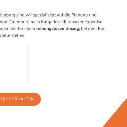
enburg sind wir spezialisiert auf die Planung und
on Oldenburg nach Bulgarien. Mit unserer Expertise
gen wir für einen
reibungslosen Umzug
, bei dem Ihre
Stelle stehen.
GEBOT ERHALTEN