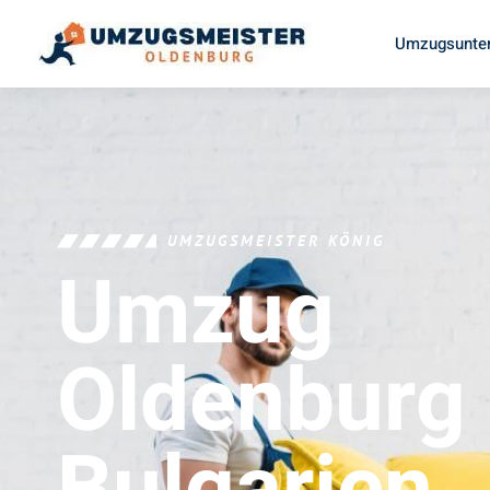
Umzugsunter
UMZUGSMEISTER KÖNIG
Umzug
Oldenburg