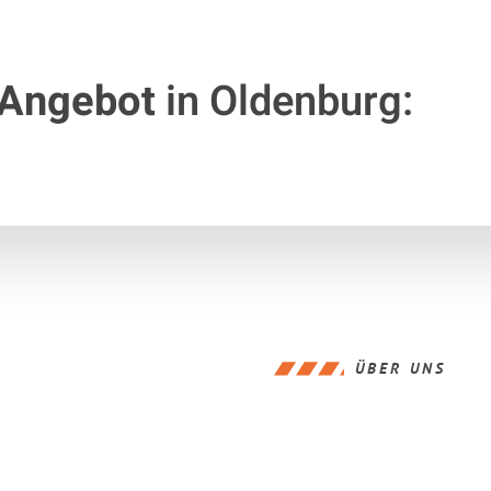
 Angebot
in Oldenburg:
ÜBER UNS