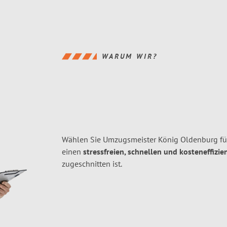
WARUM WIR?
Wählen Sie Umzugsmeister König Oldenburg fü
einen
stressfreien, schnellen und kosteneffizie
zugeschnitten ist.