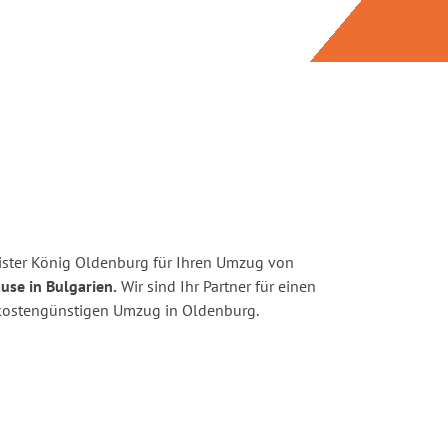
ister König Oldenburg für Ihren Umzug von
use in Bulgarien.
Wir sind Ihr Partner für einen
d kostengünstigen Umzug in Oldenburg.