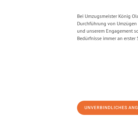
Bei Umzugsmeister König Old
Durchführung von Umzügen v
und unserem Engagement sor
Bedürfnisse immer an erster 
UNVERBINDLICHES AN