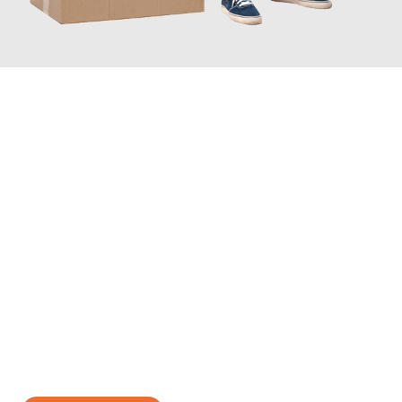
JETZT ANFRAGEN
Erleben Sie mit Umzugsmeister König Oldenburg, wie
einfach
und stressfrei Ihr Umzug Oldenburg Pernik
sein kann. Unser
Expertenteam steht bereit, um Ihnen einen reibungslosen
Übergang in Ihr neues Zuhause zu garantieren.
Jetzt
unverbindliches Angebot
erhalten &
100€ sparen: