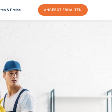
ten & Preise
ANGEBOT ERHALTEN