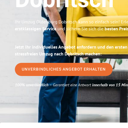
Dobritsch
Ihr Umzug Oldenburg Dobritsch kann so einfach sein! Erl
erstklassigen Service
und sichern Sie sich die
besten Prei
Jetzt Ihr individuelles Angebot anfordern und den ersten
stressfreien Umzug nach Dobritsch machen:
UNVERBINDLICHES ANGEBOT ERHALTEN
100% unverbindlich
– Garantiert eine Antwort
innerhalb von 15 Min