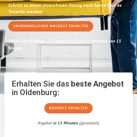
Schritt zu einem stressfreien Umzug nach Santa Cruz de
Tenerife machen:
UNVERBINDLICHES ANGEBOT ERHALTEN
100% unverbindlich
– Garantiert eine Antwort
innerhalb von 15
Minuten
.
Erhalten Sie das
beste Angebot
in Oldenburg:
ANGEBOT ERHALTEN
Angebot
in 15 Minuten
(garantiert).