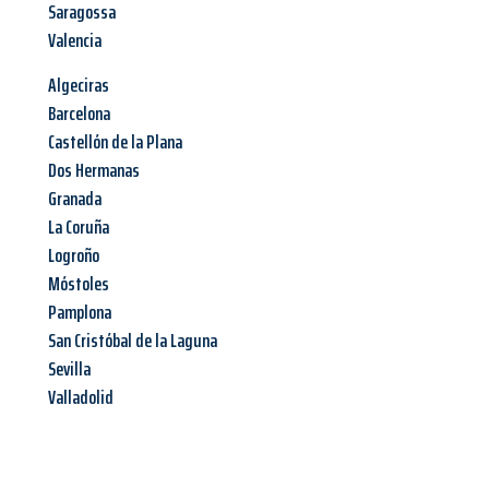
Saragossa
Valencia
Algeciras
Barcelona
Castellón de la Plana
Dos Hermanas
Granada
La Coruña
Logroño
Móstoles
Pamplona
San Cristóbal de la Laguna
Sevilla
Valladolid