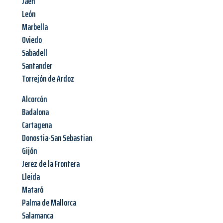
Jaén
León
Marbella
Oviedo
Sabadell
Santander
Torrejón de Ardoz
Alcorcón
Badalona
Cartagena
Donostia-San Sebastian
Gijón
Jerez de la Frontera
Lleida
Mataró
Palma de Mallorca
Salamanca