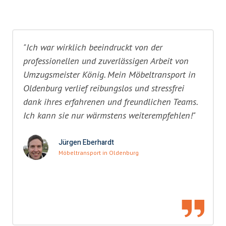
"Ich war wirklich beeindruckt von der
professionellen und zuverlässigen Arbeit von
Umzugsmeister König. Mein Möbeltransport in
Oldenburg verlief reibungslos und stressfrei
dank ihres erfahrenen und freundlichen Teams.
Ich kann sie nur wärmstens weiterempfehlen!"
Jürgen Eberhardt
Möbeltransport in Oldenburg