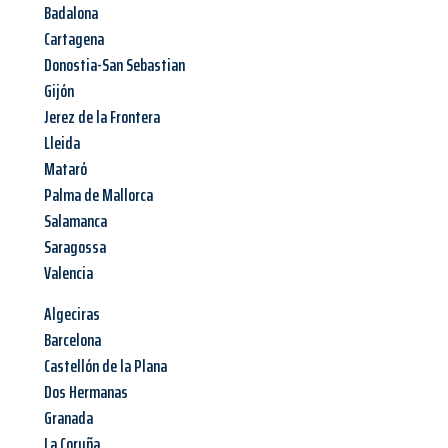
Badalona
Cartagena
Donostia-San Sebastian
Gijón
Jerez de la Frontera
Lleida
Mataró
Palma de Mallorca
Salamanca
Saragossa
Valencia
Algeciras
Barcelona
Castellón de la Plana
Dos Hermanas
Granada
La Coruña