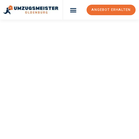
ANGEBOT ERHALTEN
Umzugsunternehmen Oldenburg
Umzugsservice Oldenburg
UMZUGSMEISTER
KÖNIG
Umzug Oldenburg
Alicante
Ihr Umzug Oldenburg Alicante kann so einfach sein! Erleben Sie
unseren
erstklassigen Service
und sichern Sie sich die
besten
Preise in Oldenburg
.
Jetzt Ihr individuelles Angebot anfordern und den ersten
Schritt zu einem stressfreien Umzug nach Alicante machen: