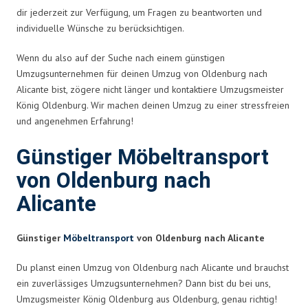
dir jederzeit zur Verfügung, um Fragen zu beantworten und
individuelle Wünsche zu berücksichtigen.
Wenn du also auf der Suche nach einem günstigen
Umzugsunternehmen für deinen Umzug von Oldenburg nach
Alicante bist, zögere nicht länger und kontaktiere Umzugsmeister
König Oldenburg. Wir machen deinen Umzug zu einer stressfreien
und angenehmen Erfahrung!
Günstiger Möbeltransport
von Oldenburg nach
Alicante
Günstiger
Möbeltransport
von Oldenburg nach Alicante
Du planst einen Umzug von Oldenburg nach Alicante und brauchst
ein zuverlässiges Umzugsunternehmen? Dann bist du bei uns,
Umzugsmeister König Oldenburg aus Oldenburg, genau richtig!