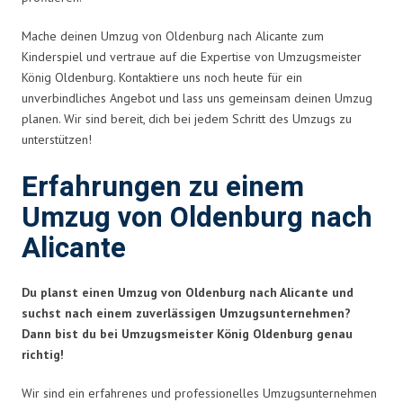
Mache deinen Umzug von Oldenburg nach Alicante zum
Kinderspiel und vertraue auf die Expertise von Umzugsmeister
König Oldenburg. Kontaktiere uns noch heute für ein
unverbindliches Angebot und lass uns gemeinsam deinen Umzug
planen. Wir sind bereit, dich bei jedem Schritt des Umzugs zu
unterstützen!
Erfahrungen zu einem
Umzug von Oldenburg nach
Alicante
Du planst einen Umzug von Oldenburg nach Alicante und
suchst nach einem zuverlässigen Umzugsunternehmen?
Dann bist du bei Umzugsmeister König Oldenburg genau
richtig!
Wir sind ein erfahrenes und professionelles Umzugsunternehmen