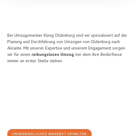
Bei Umzugsmeister König Oldenburg sind wir spezialisiert auf die
Planung und Durchführung von Umzügen von Oldenburg nach
Alicante. Mit unserer Expertise und unserem Engagement sorgen
wir für einen
reibungslosen Umzug
, bei dem Ihre Bedürfnisse
immer an erster Stelle stehen.
UNVERBINDLICHES ANGEBOT ERHALTEN