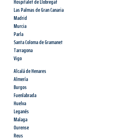
Hospitalet de Llobregat
Las Palmas de Gran Canaria
Madrid
Murcia
Parla
Santa Coloma de Gramanet
Tarragona
Vigo
Alcalá de Henares
Almería
Burgos
Fuenlabrada
Huelva
Leganés
Malaga
Ourense
Reus