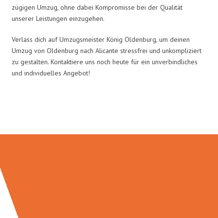
zügigen Umzug, ohne dabei Kompromisse bei der Qualität
unserer Leistungen einzugehen.
Verlass dich auf Umzugsmeister König Oldenburg, um deinen
Umzug von Oldenburg nach Alicante stressfrei und unkompliziert
zu gestalten. Kontaktiere uns noch heute für ein unverbindliches
und individuelles Angebot!
Umzugsmeister König in Zahlen: