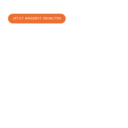
einen
stressfreien Umzug
mit maximalem Komfort:
JETZT ANGEBOT ERHALTEN