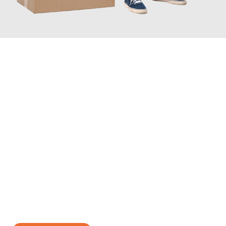
JETZT ANFRAGEN
Erleben Sie mit Umzugsmeister König Oldenburg, wie
einfach
und stressfrei Ihr Umzug Oldenburg León
sein kann. Unser
Expertenteam steht bereit, um Ihnen einen reibungslosen
Übergang in Ihr neues Zuhause zu garantieren.
Jetzt
unverbindliches Angebot
erhalten &
100€ sparen: