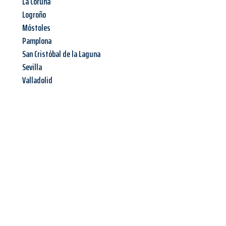
La Coruña
Logroño
Móstoles
Pamplona
San Cristóbal de la Laguna
Sevilla
Valladolid
Jetzt anfragen &
Angebot
mit Best-Preis
erhalten!
Schicken Sie uns jetzt Ihre unverbindliche Anfrage und sichern
Sie sich Ihr
individuelles Umzugsangebot für Ihr Anliegen in
Oldenburg
zum Best-Preis! Nutzen Sie die Gelegenheit für