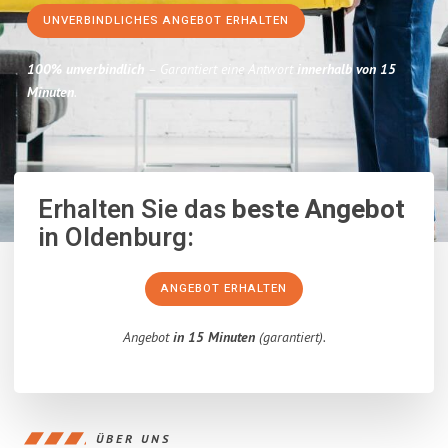
UNVERBINDLICHES ANGEBOT ERHALTEN
100% unverbindlich
– Garantiert eine Antwort
innerhalb von 15
Minuten
.
Erhalten Sie das
beste Angebot
in Oldenburg:
ANGEBOT ERHALTEN
Angebot
in 15 Minuten
(garantiert).
ÜBER UNS