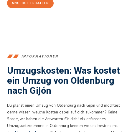
ANGEBOT ERHALTEN
+4915792653367
INFORMATIONEN
Umzugskosten: Was kostet
ein Umzug von Oldenburg
nach Gijón
Du planst einen Umzug von Oldenburg nach Gijón und möchtest
gerne wissen, welche Kosten dabei auf dich zukommen? Keine
Sorge, wir haben die Antworten für dich! Als erfahrenes
Umzugsunternehmen in Oldenburg kennen wir uns bestens mit