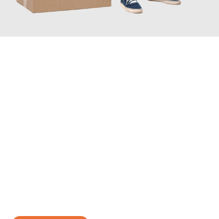
JETZT ANFRAGEN
Erleben Sie mit Umzugsmeister König Oldenburg, wie
einfach
und stressfrei Ihr Umzug Oldenburg Gijón
sein kann. Unser
Expertenteam steht bereit, um Ihnen einen reibungslosen
Übergang in Ihr neues Zuhause zu garantieren.
Jetzt
unverbindliches Angebot
erhalten &
100€ sparen: