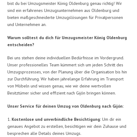
bist du bei Umzugsmeister König Oldenburg genau richtig! Wir
sind ein erfahrenes Umzugsunternehmen aus Oldenburg und
bieten maßgeschneiderte Umzugslösungen für Privatpersonen
und Unternehmen an.
Warum solltest du dich für Umzugsmeister König Oldenburg
entscheiden?
Bei uns stehen deine individuellen Bedürfnisse im Vordergrund.
Unser professionelles Team kümmert sich um jeden Schritt des
Umzugsprozesses, von der Planung über die Organisation bis hin
zur Durchführung. Wir haben jahrelange Erfahrung im Transport
von Möbeln und wissen genau, wie wir deine wertvollen
Besitztümer sicher und effizient nach Gijón bringen können.
Unser Service für deinen Umzug von Oldenburg nach Gijón:
1.
Kostenlose und unverbindliche Besichtigung:
Um dir ein
genaues Angebot zu erstellen, besichtigen wir dein Zuhause und
besprechen alle Details deines Umzugs.