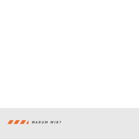
WARUM WIR?