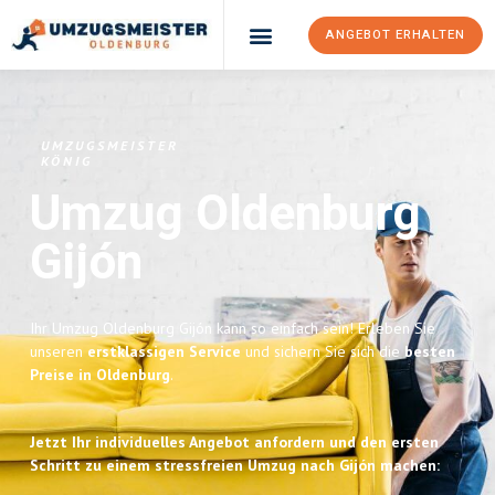
ANGEBOT ERHALTEN
Umzugsunternehmen Oldenburg
Umzugsservice Oldenburg
UMZUGSMEISTER
KÖNIG
Umzug Oldenburg
Gijón
Ihr Umzug Oldenburg Gijón kann so einfach sein! Erleben Sie
unseren
erstklassigen Service
und sichern Sie sich die
besten
Preise in Oldenburg
.
Jetzt Ihr individuelles Angebot anfordern und den ersten
Schritt zu einem stressfreien Umzug nach Gijón machen: