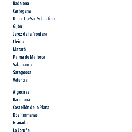
Badalona
Cartagena
Donostia-San Sebastian
Gijón
Jerez de la Frontera
Lleida
Mataró
Palma de Mallorca
Salamanca
Saragossa
Valencia
Algeciras
Barcelona
Castellón de la Plana
Dos Hermanas
Granada
La Coruña