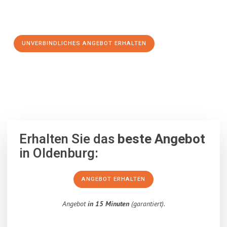
Schritt zu einem stressfreien Umzug nach Hospitalet de
Llobregat machen:
UNVERBINDLICHES ANGEBOT ERHALTEN
100% unverbindlich
– Garantiert eine Antwort
innerhalb von 15
Minuten
.
Erhalten Sie das
beste Angebot
in Oldenburg:
ANGEBOT ERHALTEN
Angebot
in 15 Minuten
(garantiert).