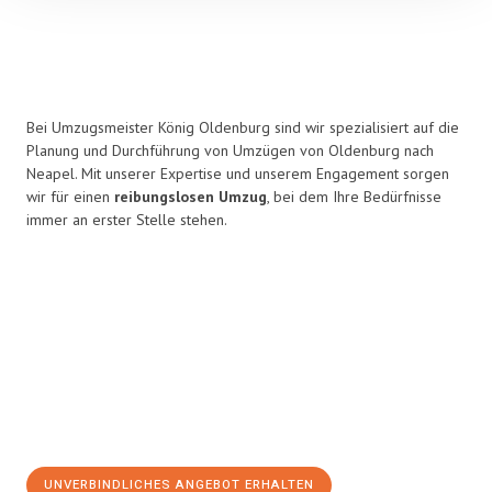
Bei Umzugsmeister König Oldenburg sind wir spezialisiert auf die
Planung und Durchführung von Umzügen von Oldenburg nach
Neapel. Mit unserer Expertise und unserem Engagement sorgen
wir für einen
reibungslosen Umzug
, bei dem Ihre Bedürfnisse
immer an erster Stelle stehen.
UNVERBINDLICHES ANGEBOT ERHALTEN