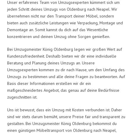
Unser erfahrenes Team von Umzugsexperten kümmert sich um
jeden Schritt deines Umzugs von Oldenburg nach Neapel. Wir
übernehmen nicht nur den Transport deiner Möbel, sondern
bieten auch zusätzliche Leistungen wie Verpackung, Montage und
Demontage an. Somit kannst du dich auf das Wesentliche
konzentrieren und deinen Umzug ohne Sorgen genießen.
Bei Umzugsmeister König Oldenburg legen wir großen Wert auf
Kundenzufriedenheit. Deshalb bieten wir dir eine individuelle
Beratung und Planung deines Umzugs an. Unsere
Umzugsexperten kommen zu dir nach Hause, um den Umfang des
Umzugs zu bestimmen und alle deine Fragen zu beantworten. Auf
Basis dieser Informationen erstellen wir dir ein
maßgeschneidertes Angebot, das genau auf deine Bedürfnisse
zugeschnitten ist.
Uns ist bewusst, dass ein Umzug mit Kosten verbunden ist. Daher
sind wir stets darum bemüht, unsere Preise fair und transparent zu
gestalten. Bei Umzugsmeister König Oldenburg bekommst du
einen günstigen Möbeltransport von Oldenburg nach Neapel,