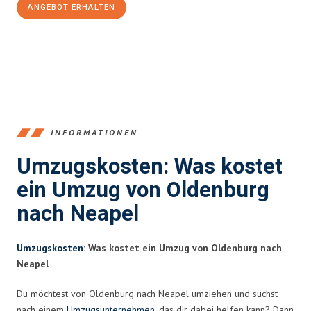
ANGEBOT ERHALTEN
+4915792653367
INFORMATIONEN
Umzugskosten: Was kostet
ein Umzug von Oldenburg
nach Neapel
Umzugskosten
: Was kostet ein Umzug von Oldenburg nach
Neapel
Du möchtest von Oldenburg nach Neapel umziehen und suchst
nach einem
Umzugsunternehmen
, das dir dabei helfen kann? Dann