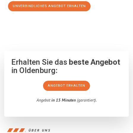
UNVERBINDLICHES ANGEBOT ERHALTEN
100% unverbindlich
– Garantiert eine Antwort
innerhalb von 15
Minuten
.
Erhalten Sie das
beste Angebot
in Oldenburg:
ANGEBOT ERHALTEN
Angebot
in 15 Minuten
(garantiert).
ÜBER UNS