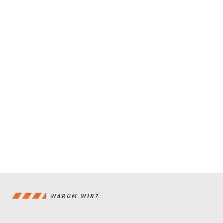
WARUM WIR?