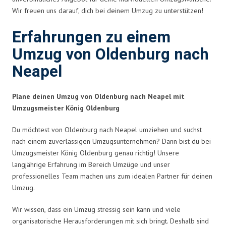
Wir freuen uns darauf, dich bei deinem Umzug zu unterstützen!
Erfahrungen zu einem
Umzug von Oldenburg nach
Neapel
Plane deinen Umzug von Oldenburg nach Neapel mit
Umzugsmeister König Oldenburg
Du möchtest von Oldenburg nach Neapel umziehen und suchst
nach einem zuverlässigen Umzugsunternehmen? Dann bist du bei
Umzugsmeister König Oldenburg genau richtig! Unsere
langjährige Erfahrung im Bereich Umzüge und unser
professionelles Team machen uns zum idealen Partner für deinen
Umzug.
Wir wissen, dass ein Umzug stressig sein kann und viele
organisatorische Herausforderungen mit sich bringt. Deshalb sind