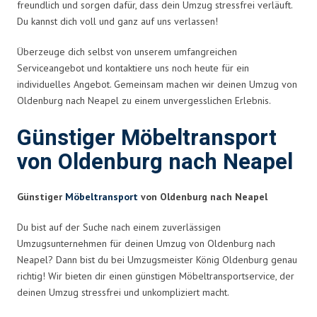
freundlich und sorgen dafür, dass dein Umzug stressfrei verläuft.
Du kannst dich voll und ganz auf uns verlassen!
Überzeuge dich selbst von unserem umfangreichen
Serviceangebot und kontaktiere uns noch heute für ein
individuelles Angebot. Gemeinsam machen wir deinen Umzug von
Oldenburg nach Neapel zu einem unvergesslichen Erlebnis.
Günstiger Möbeltransport
von Oldenburg nach Neapel
Günstiger
Möbeltransport
von Oldenburg nach Neapel
Du bist auf der Suche nach einem zuverlässigen
Umzugsunternehmen für deinen Umzug von Oldenburg nach
Neapel? Dann bist du bei Umzugsmeister König Oldenburg genau
richtig! Wir bieten dir einen günstigen Möbeltransportservice, der
deinen Umzug stressfrei und unkompliziert macht.