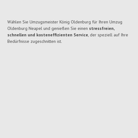
Wählen Sie Umzugsmeister König Oldenburg für Ihren Umzug
Oldenburg Neapel und genießen Sie einen
stressfreien,
schnellen und kosteneffizienten Service
, der speziell auf Ihre
Bedürfnisse zugeschnitten ist.