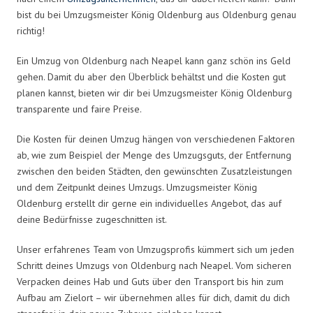
bist du bei Umzugsmeister König Oldenburg aus Oldenburg genau
richtig!
Ein Umzug von Oldenburg nach Neapel kann ganz schön ins Geld
gehen. Damit du aber den Überblick behältst und die Kosten gut
planen kannst, bieten wir dir bei Umzugsmeister König Oldenburg
transparente und faire Preise.
Die Kosten für deinen Umzug hängen von verschiedenen Faktoren
ab, wie zum Beispiel der Menge des Umzugsguts, der Entfernung
zwischen den beiden Städten, den gewünschten Zusatzleistungen
und dem Zeitpunkt deines Umzugs. Umzugsmeister König
Oldenburg erstellt dir gerne ein individuelles Angebot, das auf
deine Bedürfnisse zugeschnitten ist.
Unser erfahrenes Team von Umzugsprofis kümmert sich um jeden
Schritt deines Umzugs von Oldenburg nach Neapel. Vom sicheren
Verpacken deines Hab und Guts über den Transport bis hin zum
Aufbau am Zielort – wir übernehmen alles für dich, damit du dich