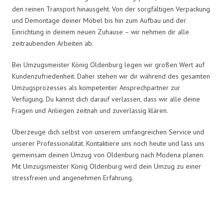
den reinen Transport hinausgeht. Von der sorgfältigen Verpackung
und Demontage deiner Möbel bis hin zum Aufbau und der
Einrichtung in deinem neuen Zuhause – wir nehmen dir alle
zeitraubenden Arbeiten ab.
Bei Umzugsmeister König Oldenburg legen wir großen Wert auf
Kundenzufriedenheit. Daher stehen wir dir während des gesamten
Umzugsprozesses als kompetenter Ansprechpartner zur
Verfügung. Du kannst dich darauf verlassen, dass wir alle deine
Fragen und Anliegen zeitnah und zuverlässig klären.
Überzeuge dich selbst von unserem umfangreichen Service und
unserer Professionalität. Kontaktiere uns noch heute und lass uns
gemeinsam deinen Umzug von Oldenburg nach Modena planen.
Mit Umzugsmeister König Oldenburg wird dein Umzug zu einer
stressfreien und angenehmen Erfahrung.
Umzugsmeister König in Zahlen: