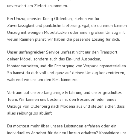
unversehrt am Zielort ankommen.
Bei Umzugsmeister König Oldenburg stehen wir für
Zuverlässigkeit und pünktliche Lieferung. Egal, ob du einen kleinen
Umzug mit wenigen Möbelstücken oder einen großen Umzug mit
vielen Räumen planst, wir haben die passende Lösung für dich.
Unser umfangreicher Service umfasst nicht nur den Transport
deiner Möbel, sondern auch das Ein- und Auspacken,
Montagearbeiten, und die Entsorgung von Verpackungsmaterialien.
So kannst du dich voll und ganz auf deinen Umzug konzentrieren,
während wir uns um den Rest kümmern.
Vertraue auf unsere langjährige Erfahrung und unser geschultes
Team. Wir kennen uns bestens mit den Besonderheiten eines
Umzugs von Oldenburg nach Modena aus und stellen sicher, dass
alles reibungslos abläuft.
Du möchtest mehr über unsere Leistungen erfahren oder ein
individuelles Angebot für deinen Umzug erhalten? Kontaktiere uns