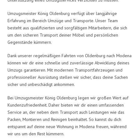
Umzugsmeister König Oldenburg verfügt über langjährige
Erfahrung im Bereich Umzüge und Transporte. Unser Team
besteht aus qualifizierten und sorgfältigen Mitarbeitern, die sich
um den sicheren Transport deiner Möbel und persönlichen
Gegenstände kümmern.
Dank unserer regelmäßigen Fahrten von Oldenburg nach Modena
können wir dir eine schnelle und zuverlässige Abwicklung deines
Umzugs garantieren. Mit modernen Transportfahrzeugen und
professioneller Ausrüstung stellen wir sicher, dass deine Sachen
sicher und unbeschädigt ankommen.
Bei Umzugsmeister König Oldenburg legen wir großen Wert auf
Kundenzufriedenheit. Daher bieten wir dir einen umfassenden
Service an, der neben dem Transport auch Leistungen wie das
Packen, Montieren und Reinigen beinhaltet. So kannst du dich
entspannt auf deine neue Wohnung in Modena freuen, während
wir uns um den Rest kümmern.