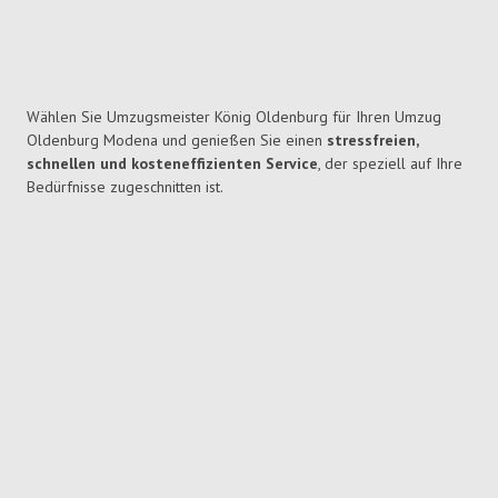
Wählen Sie Umzugsmeister König Oldenburg für Ihren Umzug
Oldenburg Modena und genießen Sie einen
stressfreien,
schnellen und kosteneffizienten Service
, der speziell auf Ihre
Bedürfnisse zugeschnitten ist.