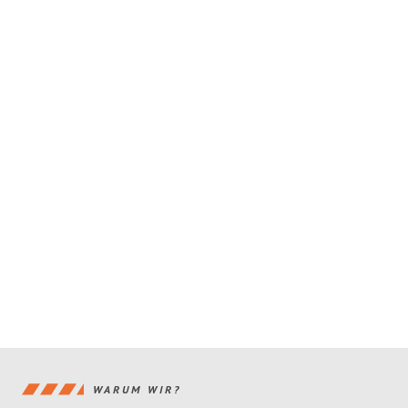
WARUM WIR?