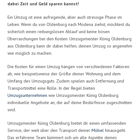
dabei Zeit und Geld sparen kannst!
Ein Umzug ist eine aufregende, aber auch stressige Phase im
Leben. Wenn du von Oldenburg nach Modena ziehst, möchtest du
sicherlich einen reibungslosen Ablauf und keine bösen
Überraschungen bei den Kosten. Umzugsmeister König Oldenburg
aus Oldenburg kann dir dabei helfen, deinen Umzug so angenehm
wie möglich zu machen.
Die Kosten für einen Umzug hängen von verschiedenen Faktoren
ab, wie beispielsweise der Größe deiner Wohnung und dem
Umfang des Umzugsguts. Zudem spielen auch Entfernung und
Transportmittel eine Rolle. In der Regel bieten
Umzugsunternehmen
wie Umzugsmeister König Oldenburg
individuelle Angebote an, die auf deine Bedürfnisse zugeschnitten
sind.
Umzugsmeister König Oldenburg bietet dir einen umfassenden
Service, der weit über den Transport deiner
Möbel
hinausgeht.
Das erfahrene Team kümmert sich um alle Aspekte deines