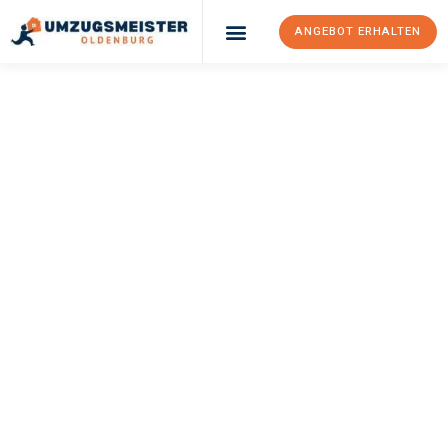
ANGEBOT ERHALTEN
Umzugsunternehmen Oldenburg
Umzugsservice Oldenburg
UMZUGSMEISTER
KÖNIG
Umzug Oldenburg
Modena
Ihr Umzug Oldenburg Modena kann so einfach sein! Erleben Sie
unseren
erstklassigen Service
und sichern Sie sich die
besten
Preise in Oldenburg
.
Jetzt Ihr individuelles Angebot anfordern und den ersten
Schritt zu einem stressfreien Umzug nach Modena machen: