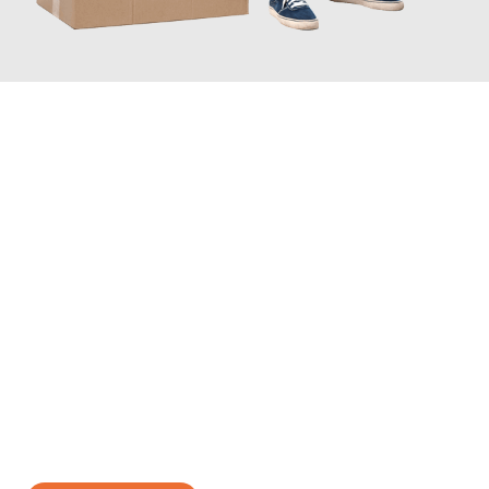
JETZT ANFRAGEN
Erleben Sie mit Umzugsmeister König Oldenburg, wie
einfach
und stressfrei Ihr Umzug Oldenburg Forli
sein kann. Unser
Expertenteam steht bereit, um Ihnen einen reibungslosen
Übergang in Ihr neues Zuhause zu garantieren.
Jetzt
unverbindliches Angebot
erhalten &
100€ sparen: