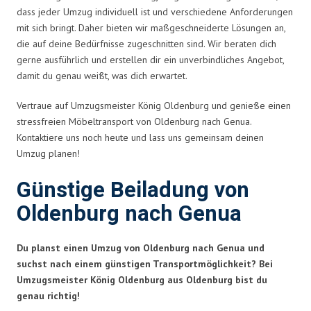
dass jeder Umzug individuell ist und verschiedene Anforderungen
mit sich bringt. Daher bieten wir maßgeschneiderte Lösungen an,
die auf deine Bedürfnisse zugeschnitten sind. Wir beraten dich
gerne ausführlich und erstellen dir ein unverbindliches Angebot,
damit du genau weißt, was dich erwartet.
Vertraue auf Umzugsmeister König Oldenburg und genieße einen
stressfreien Möbeltransport von Oldenburg nach Genua.
Kontaktiere uns noch heute und lass uns gemeinsam deinen
Umzug planen!
Günstige Beiladung von
Oldenburg nach Genua
Du planst einen Umzug von Oldenburg nach Genua und
suchst nach einem günstigen Transportmöglichkeit? Bei
Umzugsmeister König Oldenburg aus Oldenburg bist du
genau richtig!