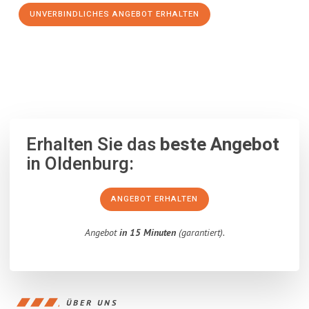
UNVERBINDLICHES ANGEBOT ERHALTEN
100% unverbindlich
– Garantiert eine Antwort
innerhalb von 15
Minuten
.
Erhalten Sie das
beste Angebot
in Oldenburg:
ANGEBOT ERHALTEN
Angebot
in 15 Minuten
(garantiert).
ÜBER UNS