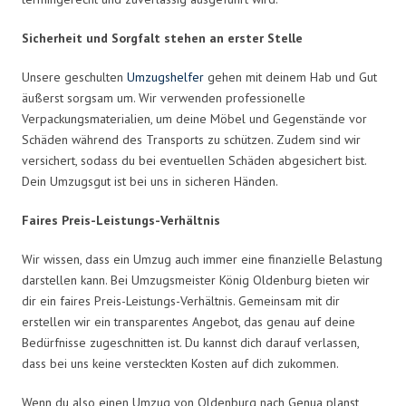
Sicherheit und Sorgfalt stehen an erster Stelle
Unsere geschulten
Umzugshelfer
gehen mit deinem Hab und Gut
äußerst sorgsam um. Wir verwenden professionelle
Verpackungsmaterialien, um deine Möbel und Gegenstände vor
Schäden während des Transports zu schützen. Zudem sind wir
versichert, sodass du bei eventuellen Schäden abgesichert bist.
Dein Umzugsgut ist bei uns in sicheren Händen.
Faires Preis-Leistungs-Verhältnis
Wir wissen, dass ein Umzug auch immer eine finanzielle Belastung
darstellen kann. Bei Umzugsmeister König Oldenburg bieten wir
dir ein faires Preis-Leistungs-Verhältnis. Gemeinsam mit dir
erstellen wir ein transparentes Angebot, das genau auf deine
Bedürfnisse zugeschnitten ist. Du kannst dich darauf verlassen,
dass bei uns keine versteckten Kosten auf dich zukommen.
Wenn du also einen Umzug von Oldenburg nach Genua planst,