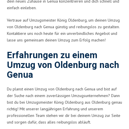
dein neues Zuhause in Genua konzentrieren und dich schnell und
einfach einleben.
Vertraue auf Umzugsmeister König Oldenburg, um deinen Umzug
von Oldenburg nach Genua günstig und reibungslos zu gestalten.
Kontaktiere uns noch heute für ein unverbindliches Angebot und
lasse uns gemeinsam deinen Umzug zum Erfolg machen!
Erfahrungen zu einem
Umzug von Oldenburg nach
Genua
Du planst einen Umzug von Oldenburg nach Genua und bist auf
der Suche nach einem zuverlässigen Umzugsunternehmen? Dann
bist du bei Umzugsmeister König Oldenburg aus Oldenburg genau
richtig! Mit unserer langjährigen Erfahrung und unserem
professionellen Team stehen wir dir bei deinem Umzug zur Seite
und sorgen dafür, dass alles reibungslos abläuft.