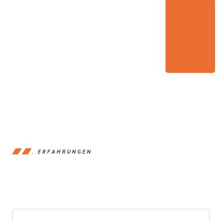
ERFAHRUNGEN