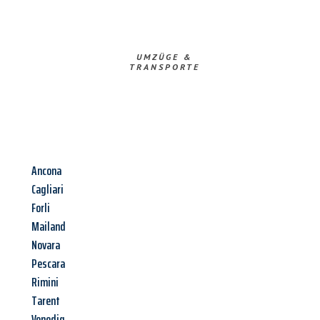
UMZÜGE &
TRANSPORTE
Ancona
Cagliari
Forli
Mailand
Novara
Pescara
Rimini
Tarent
Venedig