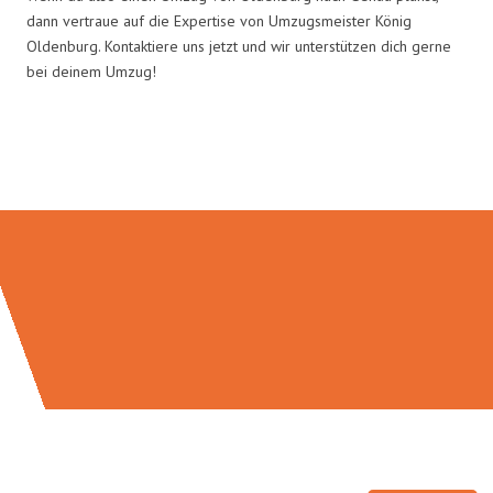
dann vertraue auf die Expertise von Umzugsmeister König
Oldenburg. Kontaktiere uns jetzt und wir unterstützen dich gerne
bei deinem Umzug!
Umzugsmeister König in Zahlen: