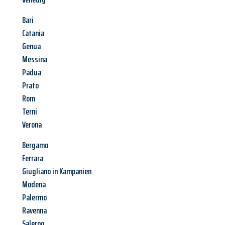
Bari
Catania
Genua
Messina
Padua
Prato
Rom
Terni
Verona
Bergamo
Ferrara
Giugliano in Kampanien
Modena
Palermo
Ravenna
Salerno