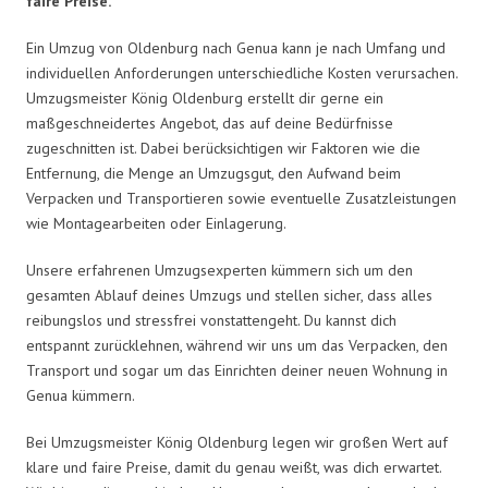
faire Preise.
Ein Umzug von Oldenburg nach Genua kann je nach Umfang und
individuellen Anforderungen unterschiedliche Kosten verursachen.
Umzugsmeister König Oldenburg erstellt dir gerne ein
maßgeschneidertes Angebot, das auf deine Bedürfnisse
zugeschnitten ist. Dabei berücksichtigen wir Faktoren wie die
Entfernung, die Menge an Umzugsgut, den Aufwand beim
Verpacken und Transportieren sowie eventuelle Zusatzleistungen
wie Montagearbeiten oder Einlagerung.
Unsere erfahrenen Umzugsexperten kümmern sich um den
gesamten Ablauf deines Umzugs und stellen sicher, dass alles
reibungslos und stressfrei vonstattengeht. Du kannst dich
entspannt zurücklehnen, während wir uns um das Verpacken, den
Transport und sogar um das Einrichten deiner neuen Wohnung in
Genua kümmern.
Bei Umzugsmeister König Oldenburg legen wir großen Wert auf
klare und faire Preise, damit du genau weißt, was dich erwartet.