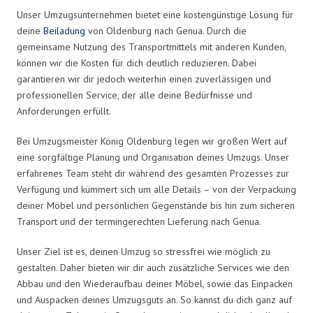
Unser Umzugsunternehmen bietet eine kostengünstige Lösung für
deine
Beiladung
von Oldenburg nach Genua. Durch die
gemeinsame Nutzung des Transportmittels mit anderen Kunden,
können wir die Kosten für dich deutlich reduzieren. Dabei
garantieren wir dir jedoch weiterhin einen zuverlässigen und
professionellen Service, der alle deine Bedürfnisse und
Anforderungen erfüllt.
Bei Umzugsmeister König Oldenburg legen wir großen Wert auf
eine sorgfältige Planung und Organisation deines Umzugs. Unser
erfahrenes Team steht dir während des gesamten Prozesses zur
Verfügung und kümmert sich um alle Details – von der Verpackung
deiner Möbel und persönlichen Gegenstände bis hin zum sicheren
Transport und der termingerechten Lieferung nach Genua.
Unser Ziel ist es, deinen Umzug so stressfrei wie möglich zu
gestalten. Daher bieten wir dir auch zusätzliche Services wie den
Abbau und den Wiederaufbau deiner Möbel, sowie das Einpacken
und Auspacken deines Umzugsguts an. So kannst du dich ganz auf