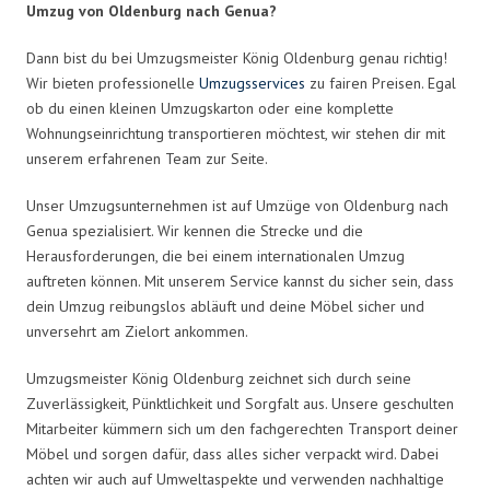
Umzug von Oldenburg nach Genua?
Dann bist du bei Umzugsmeister König Oldenburg genau richtig!
Wir bieten professionelle
Umzugsservices
zu fairen Preisen. Egal
ob du einen kleinen Umzugskarton oder eine komplette
Wohnungseinrichtung transportieren möchtest, wir stehen dir mit
unserem erfahrenen Team zur Seite.
Unser Umzugsunternehmen ist auf Umzüge von Oldenburg nach
Genua spezialisiert. Wir kennen die Strecke und die
Herausforderungen, die bei einem internationalen Umzug
auftreten können. Mit unserem Service kannst du sicher sein, dass
dein Umzug reibungslos abläuft und deine Möbel sicher und
unversehrt am Zielort ankommen.
Umzugsmeister König Oldenburg zeichnet sich durch seine
Zuverlässigkeit, Pünktlichkeit und Sorgfalt aus. Unsere geschulten
Mitarbeiter kümmern sich um den fachgerechten Transport deiner
Möbel und sorgen dafür, dass alles sicher verpackt wird. Dabei
achten wir auch auf Umweltaspekte und verwenden nachhaltige