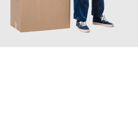
JETZT ANFRAGEN
Erleben Sie mit Umzugsmeister König Oldenburg, wie
einfach
und stressfrei Ihr Umzug Oldenburg Bergamo
sein kann. Unser
Expertenteam steht bereit, um Ihnen einen reibungslosen
Übergang in Ihr neues Zuhause zu garantieren.