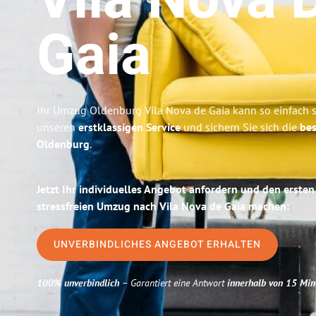
Vila Nova 
Gaia
Ihr Umzug Oldenburg Vila Nova de Gaia kann so einfach s
unseren
erstklassigen Service
und sichern Sie sich die
bes
Oldenburg
.
Jetzt Ihr individuelles Angebot anfordern und den ersten
stressfreien Umzug nach Vila Nova de Gaia machen:
UNVERBINDLICHES ANGEBOT ERHALTEN
100% unverbindlich
– Garantiert eine Antwort
innerhalb von 15 Min