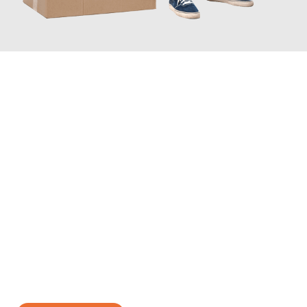
JETZT ANFRAGEN
Erleben Sie mit Umzugsmeister König Oldenburg, wie
einfach
und stressfrei Ihr Umzug Oldenburg Split
sein kann. Unser
Expertenteam steht bereit, um Ihnen einen reibungslosen
Übergang in Ihr neues Zuhause zu garantieren.
Jetzt
unverbindliches Angebot
erhalten &
100€ sparen: