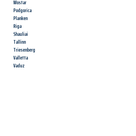
Mostar
Podgorica
Planken
Riga
Shauliai
Tallinn
Triesenberg
Valletta
Vaduz
Jetzt anfragen &
Angebot
mit Best-Preis
erhalten!