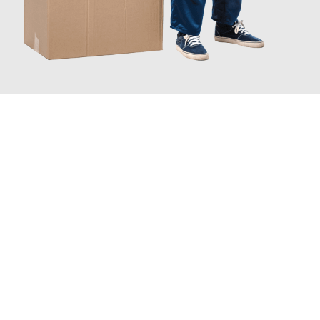
JETZT ANFRAGEN
Erleben Sie mit Umzugsmeister König Oldenburg, wie
einfach
und stressfrei Ihr Umzug Oldenburg Chișinău
sein kann. Unser
Expertenteam steht bereit, um Ihnen einen reibungslosen
Übergang in Ihr neues Zuhause zu garantieren.