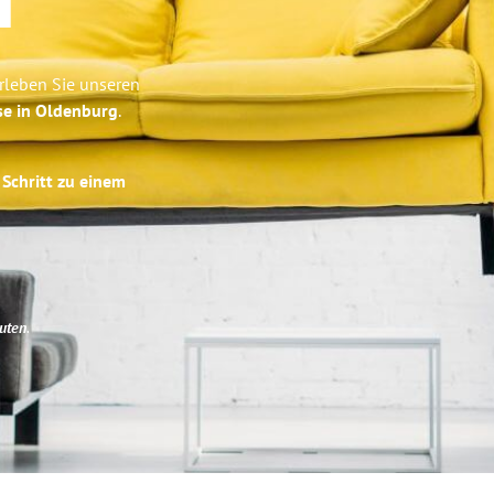
d
rleben Sie unseren
se in Oldenburg
.
 Schritt zu einem
uten
.