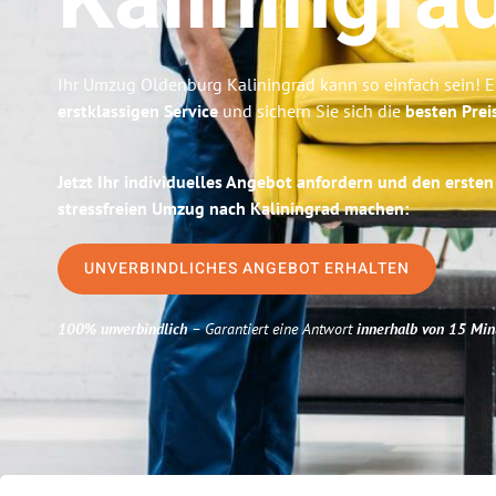
Kaliningra
Ihr Umzug Oldenburg Kaliningrad kann so einfach sein! E
erstklassigen Service
und sichern Sie sich die
besten Prei
Jetzt Ihr individuelles Angebot anfordern und den ersten
stressfreien Umzug nach Kaliningrad machen:
UNVERBINDLICHES ANGEBOT ERHALTEN
100% unverbindlich
– Garantiert eine Antwort
innerhalb von 15 Min