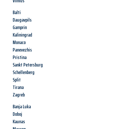
Vilnius
Balti
Daugavpils
Gamprin
Kaliningrad
Monaco
Panevezhis
Pristina
Sankt Petersburg
Schellenberg
Split
Tirana
Zagreb
Banja Luka
Doboj
Kaunas