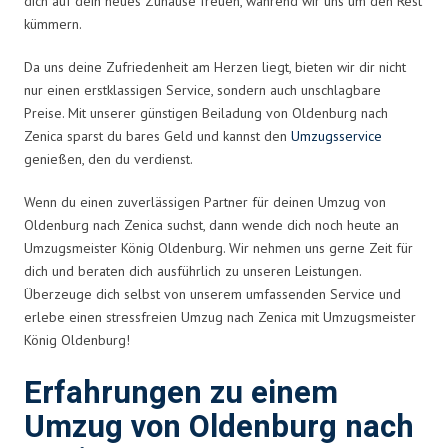
dich auf dein neues Zuhause freuen, während wir uns um den Rest
kümmern.
Da uns deine Zufriedenheit am Herzen liegt, bieten wir dir nicht
nur einen erstklassigen Service, sondern auch unschlagbare
Preise. Mit unserer günstigen Beiladung von Oldenburg nach
Zenica sparst du bares Geld und kannst den
Umzugsservice
genießen, den du verdienst.
Wenn du einen zuverlässigen Partner für deinen Umzug von
Oldenburg nach Zenica suchst, dann wende dich noch heute an
Umzugsmeister König Oldenburg. Wir nehmen uns gerne Zeit für
dich und beraten dich ausführlich zu unseren Leistungen.
Überzeuge dich selbst von unserem umfassenden Service und
erlebe einen stressfreien Umzug nach Zenica mit Umzugsmeister
König Oldenburg!
Erfahrungen zu einem
Umzug von Oldenburg nach