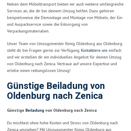
Neben dem Möbeltransport bieten wir auch weitere umfangreiche
Services an, die dir bei deinem Umzug helfen. Dazu gehören
beispielsweise die Demontage und Montage von Möbeln, der Ein-
und Auspackservice sowie die Entsorgung von
Verpackungsmaterialien.
Unser Team von Umzugsmeister König Oldenburg aus Oldenburg
steht dir bei Fragen gerne zur Verfügung.
Kontaktiere uns
einfach
und wir erstellen dir ein individuelles Angebot für deinen Umzug
von Oldenburg nach Zenica. Vertraue auf unsere Expertise und
erlebe einen reibungslosen Umzug!
Günstige Beiladung von
Oldenburg nach Zenica
Günstige
Beiladung
von Oldenburg nach Zenica
Du möchtest ohne hohe Kosten und Stress von Oldenburg nach
Zenica umziehen? Mit Umzugsmeister König Oldenburg aus