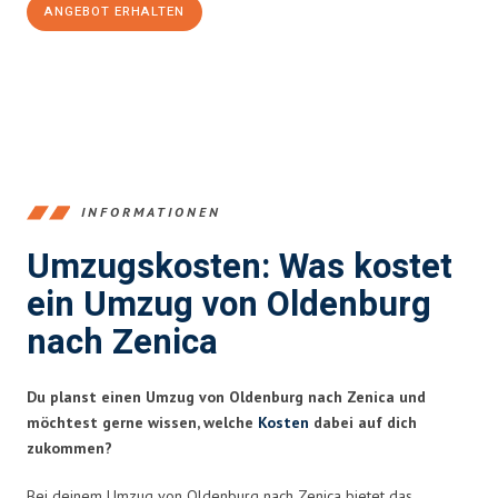
ANGEBOT ERHALTEN
+4915792653367
INFORMATIONEN
Umzugskosten: Was kostet
ein Umzug von Oldenburg
nach Zenica
Du planst einen Umzug von Oldenburg nach Zenica und
möchtest gerne wissen, welche
Kosten
dabei auf dich
zukommen?
Bei deinem Umzug von Oldenburg nach Zenica bietet das