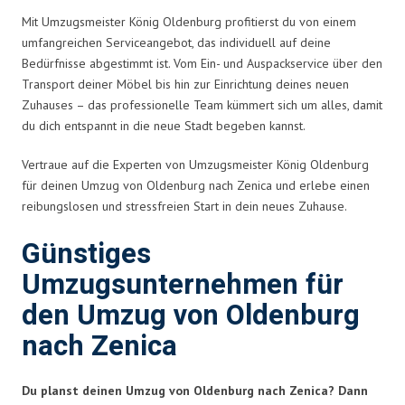
Mit Umzugsmeister König Oldenburg profitierst du von einem
umfangreichen Serviceangebot, das individuell auf deine
Bedürfnisse abgestimmt ist. Vom Ein- und Auspackservice über den
Transport deiner Möbel bis hin zur Einrichtung deines neuen
Zuhauses – das professionelle Team kümmert sich um alles, damit
du dich entspannt in die neue Stadt begeben kannst.
Vertraue auf die Experten von Umzugsmeister König Oldenburg
für deinen Umzug von Oldenburg nach Zenica und erlebe einen
reibungslosen und stressfreien Start in dein neues Zuhause.
Günstiges
Umzugsunternehmen für
den Umzug von Oldenburg
nach Zenica
Du planst deinen Umzug von Oldenburg nach Zenica? Dann