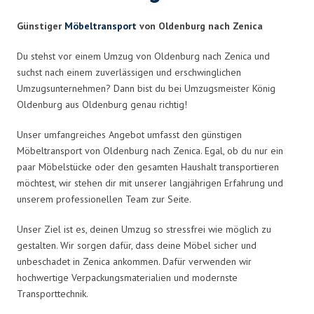
Günstiger
Möbeltransport
von Oldenburg nach Zenica
Du stehst vor einem Umzug von Oldenburg nach Zenica und
suchst nach einem zuverlässigen und erschwinglichen
Umzugsunternehmen? Dann bist du bei Umzugsmeister König
Oldenburg aus Oldenburg genau richtig!
Unser umfangreiches Angebot umfasst den günstigen
Möbeltransport von Oldenburg nach Zenica. Egal, ob du nur ein
paar Möbelstücke oder den gesamten Haushalt transportieren
möchtest, wir stehen dir mit unserer langjährigen Erfahrung und
unserem professionellen Team zur Seite.
Unser Ziel ist es, deinen Umzug so stressfrei wie möglich zu
gestalten. Wir sorgen dafür, dass deine Möbel sicher und
unbeschadet in Zenica ankommen. Dafür verwenden wir
hochwertige Verpackungsmaterialien und modernste
Transporttechnik.