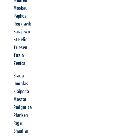
Mauren
Moskau
Paphos
Reykjavik
Sarajewo
St Helier
Triesen
Tuzla
Zenica
Braga
Douglas
Klaipeda
Mostar
Podgorica
Planken
Riga
Shauliai