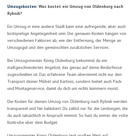
Umzugskosten
: Was kostet ein Umzug von Oldenburg nach
Rybnik?
Ein Umzug in eine andere Stadt kann eine aufregende, aber auch
kostspielige Angelegenheit sein. Die genauen Kosten hängen von
verschiedenen Faktoren ab, wie der Entfernung, der Menge an
Umzugsgut und den gewünschten zusätzlichen Services.
Bei Umzugsmeister König Oldenburg bekommst du ein
maßgeschneidertes Angebot, das genau auf deine Bedürfnisse
zugeschnitten ist. Das erfahrene Team übernimmt nicht nur den
Transport deiner Möbel und Kartons, sondern bietet auch Pack-
und Montageservice, damit du dich um nichts kümmern musst.
Die Kosten für deinen Umzug von Oldenburg nach Rybnik werden
transparent und fair kalkuliert. Du zahlst nur für die Leistungen, die
du auch tatsächlich in Anspruch nimmst. So hast du immer die volle
Kontrolle über dein Budget.
Umzugsmeister König Oldenburg legt großen Wert auf