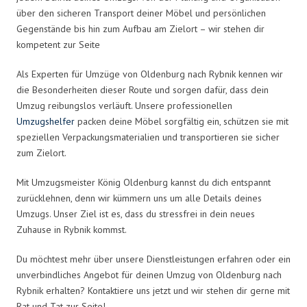
über den sicheren Transport deiner Möbel und persönlichen
Gegenstände bis hin zum Aufbau am Zielort – wir stehen dir
kompetent zur Seite
Als Experten für Umzüge von Oldenburg nach Rybnik kennen wir
die Besonderheiten dieser Route und sorgen dafür, dass dein
Umzug reibungslos verläuft. Unsere professionellen
Umzugshelfer
packen deine Möbel sorgfältig ein, schützen sie mit
speziellen Verpackungsmaterialien und transportieren sie sicher
zum Zielort.
Mit Umzugsmeister König Oldenburg kannst du dich entspannt
zurücklehnen, denn wir kümmern uns um alle Details deines
Umzugs. Unser Ziel ist es, dass du stressfrei in dein neues
Zuhause in Rybnik kommst.
Du möchtest mehr über unsere Dienstleistungen erfahren oder ein
unverbindliches Angebot für deinen Umzug von Oldenburg nach
Rybnik erhalten? Kontaktiere uns jetzt und wir stehen dir gerne mit
Rat und Tat zur Seite!