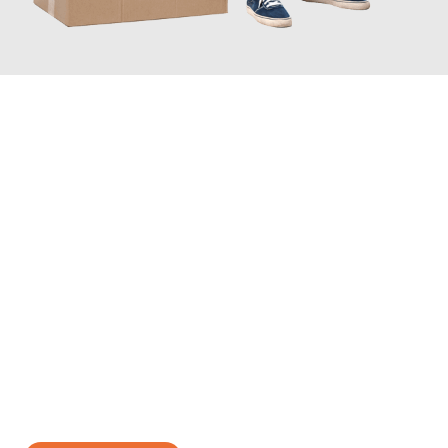
JETZT ANFRAGEN
Erleben Sie mit Umzugsmeister König Oldenburg, wie
einfach
und stressfrei Ihr Umzug Oldenburg Rybnik
sein kann. Unser
Expertenteam steht bereit, um Ihnen einen reibungslosen
Übergang in Ihr neues Zuhause zu garantieren.
Jetzt
unverbindliches Angebot
erhalten &
100€ sparen: