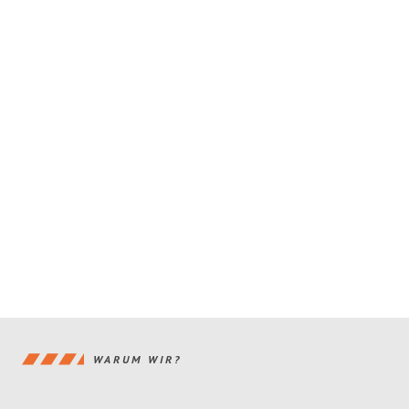
WARUM WIR?