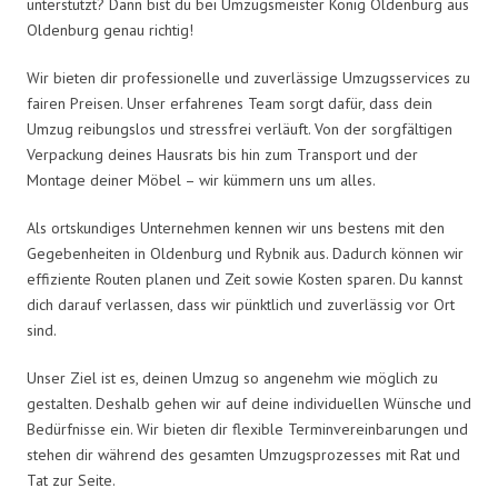
unterstützt? Dann bist du bei Umzugsmeister König Oldenburg aus
Oldenburg genau richtig!
Wir bieten dir professionelle und zuverlässige Umzugsservices zu
fairen Preisen. Unser erfahrenes Team sorgt dafür, dass dein
Umzug reibungslos und stressfrei verläuft. Von der sorgfältigen
Verpackung deines Hausrats bis hin zum Transport und der
Montage deiner Möbel – wir kümmern uns um alles.
Als ortskundiges Unternehmen kennen wir uns bestens mit den
Gegebenheiten in Oldenburg und Rybnik aus. Dadurch können wir
effiziente Routen planen und Zeit sowie Kosten sparen. Du kannst
dich darauf verlassen, dass wir pünktlich und zuverlässig vor Ort
sind.
Unser Ziel ist es, deinen Umzug so angenehm wie möglich zu
gestalten. Deshalb gehen wir auf deine individuellen Wünsche und
Bedürfnisse ein. Wir bieten dir flexible Terminvereinbarungen und
stehen dir während des gesamten Umzugsprozesses mit Rat und
Tat zur Seite.