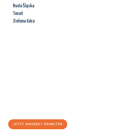
Ruda Śląska
Toruń
Zielona Góra
Jetzt anfragen &
Angebot
mit Best-Preis
erhalten!
Schicken Sie uns jetzt Ihre unverbindliche Anfrage und sichern
Sie sich Ihr
individuelles Umzugsangebot für Ihr Anliegen in
Oldenburg
zum Best-Preis! Nutzen Sie die Gelegenheit für
einen
stressfreien Umzug
mit maximalem Komfort:
JETZT ANGEBOT ERHALTEN