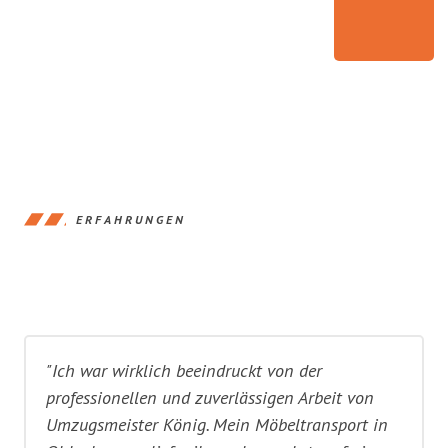
ERFAHRUNGEN
"Ich war wirklich beeindruckt von der
professionellen und zuverlässigen Arbeit von
Umzugsmeister König. Mein Möbeltransport in