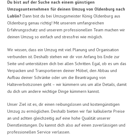
Du bist auf der Suche nach einem günstigen
Umzugsunternehmen für deinen Umzug von Oldenburg nach
Lublin?
Dann bist du bei Umzugsmeister König Oldenburg aus
Oldenburg genau richtig! Mit unserem umfangreichen
Erfahrungsschatz und unserem professionellen Team machen wir
deinen Umzug so einfach und stressfrei wie möglich.
Wir wissen, dass ein Umzug mit viel Planung und Organisation
verbunden ist. Deshalb stehen wir dir von Anfang bis Ende zur
Seite und unterstützen dich bei allen Schritten. Egal, ob es um das
Verpacken und Transportieren deiner Möbel, den Abbau und
Aufbau deiner Schränke oder um die Beantragung von
Halteverbotszonen geht – wir kümmern uns um alle Details, damit
du dich um andere wichtige Dinge kümmern kannst.
Unser Ziel ist es, dir einen reibungslosen und kostengünstigen
Umzug zu ermöglichen. Deshalb bieten wir fair kalkulierte Preise
an und achten gleichzeitig auf eine hohe Qualität unserer
Dienstleistungen. Du kannst dich also auf einen zuverlässigen und
professionellen Service verlassen.