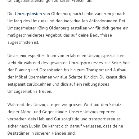
Umzugsdienstleistungen zu fairen Preisen an.
Die
Umzugskosten
von Oldenburg nach Lublin variieren je nach
Umfang des Umzugs und den individuellen Anforderungen. Bei
Umzugsmeister König Oldenburg erstellen wir für dich gerne ein
maßgeschneidertes Angebot, das auf deine Bedürfnisse
zugeschnitten ist.
Unser eingespieltes Team von erfahrenen Umzugsspezialisten
steht dir während des gesamten Umzugsprozesses zur Seite. Von
der Planung und Organisation bis hin zum Transport und Aufbau
der Möbel übernehmen wir alle Schritte für dich. Du kannst dich
entspannt zurücklehnen und dich auf ein reibungsloses
Umzugserlebnis freuen.
Während des Umzugs legen wir großen Wert auf den Schutz
deiner Möbel und Gegenstände. Unsere Umzugsexperten
verpacken dein Hab und Gut sorgfältig und transportieren es
sicher nach Lublin. Du kannst dich darauf verlassen, dass deine
Besitztümer in sicheren Händen sind.