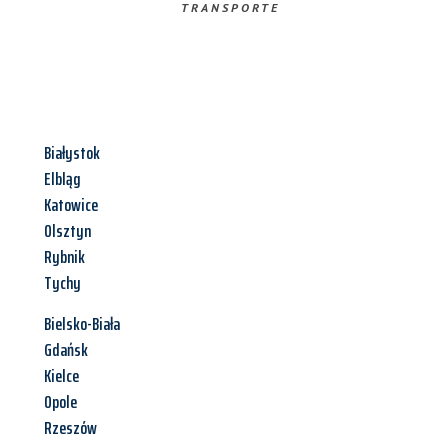
TRANSPORTE
Białystok
Elbląg
Katowice
Olsztyn
Rybnik
Tychy
Bielsko-Biała
Gdańsk
Kielce
Opole
Rzeszów