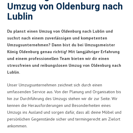
Umzug von Oldenburg nach
Lublin
Du planst einen Umzug von Oldenburg nach Lublin und
suchst nach einem zuverlässigen und kompetenten
Umzugsunternehmen? Dann bist du bei Umzugsmeister
König Oldenburg genau richtig! Mit langjähriger Erfahrung
und einem professionellen Team bieten wir dir einen
stressfreien und reibungslosen Umzug von Oldenburg nach
Lublin.
Unser Umzugsunternehmen zeichnet sich durch einen
umfassenden Service aus. Von der Planung und Organisation bis
hin zur Durchführung des Umzugs stehen wir dir zur Seite. Wir
kennen die Herausforderungen und Besonderheiten eines
Umzugs ins Ausland und sorgen dafür, dass all deine Möbel und
persönlichen Gegenstände sicher und termingerecht am Zielort
ankommen.