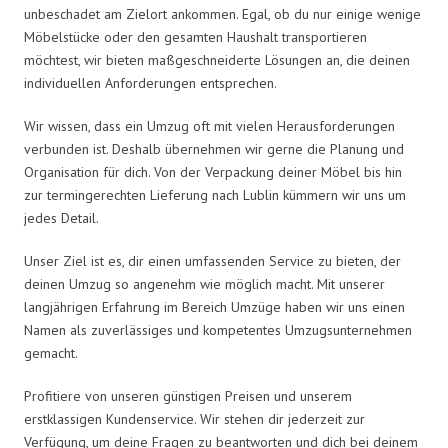
unbeschadet am Zielort ankommen. Egal, ob du nur einige wenige
Möbelstücke oder den gesamten Haushalt transportieren
möchtest, wir bieten maßgeschneiderte Lösungen an, die deinen
individuellen Anforderungen entsprechen.
Wir wissen, dass ein Umzug oft mit vielen Herausforderungen
verbunden ist. Deshalb übernehmen wir gerne die Planung und
Organisation für dich. Von der Verpackung deiner Möbel bis hin
zur termingerechten Lieferung nach Lublin kümmern wir uns um
jedes Detail.
Unser Ziel ist es, dir einen umfassenden Service zu bieten, der
deinen Umzug so angenehm wie möglich macht. Mit unserer
langjährigen Erfahrung im Bereich Umzüge haben wir uns einen
Namen als zuverlässiges und kompetentes Umzugsunternehmen
gemacht.
Profitiere von unseren günstigen Preisen und unserem
erstklassigen Kundenservice. Wir stehen dir jederzeit zur
Verfügung, um deine Fragen zu beantworten und dich bei deinem