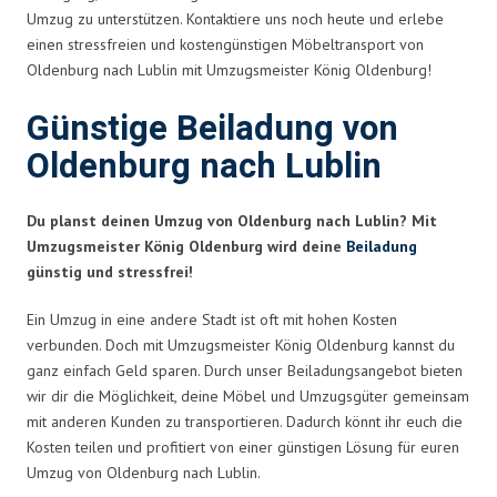
Umzug zu unterstützen. Kontaktiere uns noch heute und erlebe
einen stressfreien und kostengünstigen Möbeltransport von
Oldenburg nach Lublin mit Umzugsmeister König Oldenburg!
Günstige Beiladung von
Oldenburg nach Lublin
Du planst deinen Umzug von Oldenburg nach Lublin? Mit
Umzugsmeister König Oldenburg wird deine
Beiladung
günstig und stressfrei!
Ein Umzug in eine andere Stadt ist oft mit hohen Kosten
verbunden. Doch mit Umzugsmeister König Oldenburg kannst du
ganz einfach Geld sparen. Durch unser Beiladungsangebot bieten
wir dir die Möglichkeit, deine Möbel und Umzugsgüter gemeinsam
mit anderen Kunden zu transportieren. Dadurch könnt ihr euch die
Kosten teilen und profitiert von einer günstigen Lösung für euren
Umzug von Oldenburg nach Lublin.