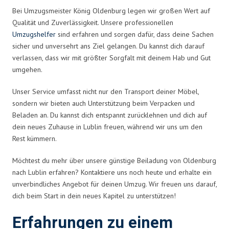
Bei Umzugsmeister König Oldenburg legen wir großen Wert auf
Qualität und Zuverlässigkeit. Unsere professionellen
Umzugshelfer
sind erfahren und sorgen dafür, dass deine Sachen
sicher und unversehrt ans Ziel gelangen. Du kannst dich darauf
verlassen, dass wir mit größter Sorgfalt mit deinem Hab und Gut
umgehen.
Unser Service umfasst nicht nur den Transport deiner Möbel,
sondern wir bieten auch Unterstützung beim Verpacken und
Beladen an. Du kannst dich entspannt zurücklehnen und dich auf
dein neues Zuhause in Lublin freuen, während wir uns um den
Rest kümmern.
Möchtest du mehr über unsere günstige Beiladung von Oldenburg
nach Lublin erfahren? Kontaktiere uns noch heute und erhalte ein
unverbindliches Angebot für deinen Umzug. Wir freuen uns darauf,
dich beim Start in dein neues Kapitel zu unterstützen!
Erfahrungen zu einem