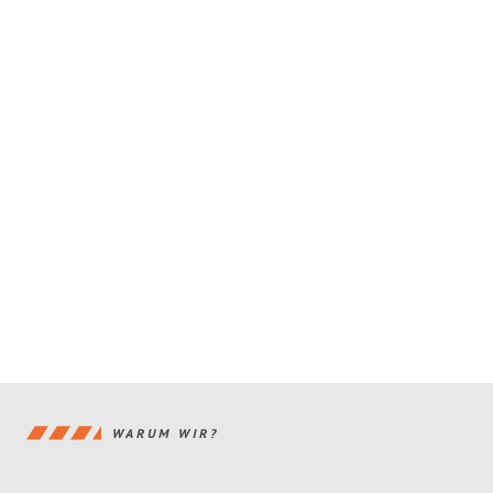
WARUM WIR?