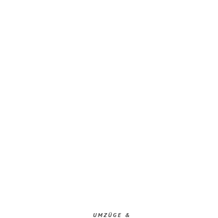
UMZÜGE &