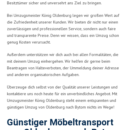
Besitztümer sicher und unversehrt ans Ziel zu bringen.
Bei Umzugsmeister König Oldenburg legen wir großen Wert auf
die Zufriedenheit unserer Kunden. Wir bieten dir nicht nur einen
zuverlässigen und professionellen Service, sondern auch faire
und transparente Preise. Denn wir wissen, dass ein Umzug schon
genug Kosten verursacht.
Außerdem unterstützen wir dich auch bei allen Formalitäten, die
mit deinem Umzug einhergehen. Wir helfen dir gerne beim
Beantragen von Halteverboten, der Ummeldung deiner Adresse
und anderen organisatorischen Aufgaben.
Überzeuge dich selbst von der Qualität unserer Leistungen und
kontaktiere uns noch heute für ein unverbindliches Angebot. Mit
Umzugsmeister König Oldenburg steht einem entspannten und
günstigen Umzug von Oldenburg nach Bytom nichts im Wege!
Günstiger Möbeltransport