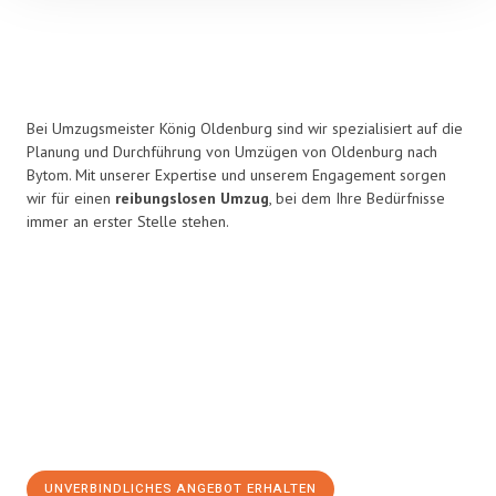
Bei Umzugsmeister König Oldenburg sind wir spezialisiert auf die
Planung und Durchführung von Umzügen von Oldenburg nach
Bytom. Mit unserer Expertise und unserem Engagement sorgen
wir für einen
reibungslosen Umzug
, bei dem Ihre Bedürfnisse
immer an erster Stelle stehen.
UNVERBINDLICHES ANGEBOT ERHALTEN