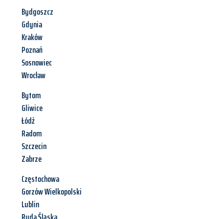
Bydgoszcz
Gdynia
Kraków
Poznań
Sosnowiec
Wrocław
Bytom
Gliwice
Łódź
Radom
Szczecin
Zabrze
Częstochowa
Gorzów Wielkopolski
Lublin
Ruda Śląska