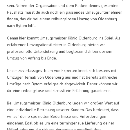
sein. Neben der Organisation und dem Packen deines gesamten
Haushalts musst du auch noch ein passendes Umzugsunternehmen
finden, das dir bei einem reibungslosen Umzug von Oldenburg
nach Bytom hilft.
Genau hier kommt Umzugsmeister König Oldenburg ins Spiel. Als
erfahrener Umzugsdienstleister in Oldenburg bieten wir
professionelle Unterstützung und begleiten dich bei deinem
Umzug von Anfang bis Ende.
Unser zuverlässiges Team von Experten kennt sich bestens mit
Umzügen fernab von Oldenburg aus und hat bereits zahlreiche
Umzüge nach Bytom erfolgreich abgewickelt. Daher können wir
dir eine reibungslose und stressfreie Erfahrung garantieren.
Bei Umzugsmeister König Oldenburg legen wir großen Wert auf
eine individuelle Betreuung unserer Kunden. Das bedeutet, dass
wir auf deine speziellen Bedürfnisse und Anforderungen
eingehen. Egal ob es um eine termingenaue Lieferung deiner
Möbel oder um die sichere Verpackung empfindlicher