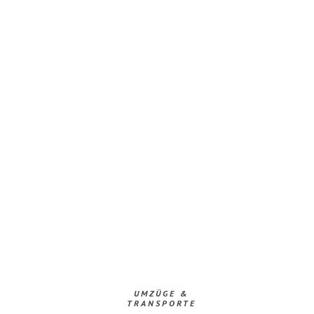
UMZÜGE &
TRANSPORTE