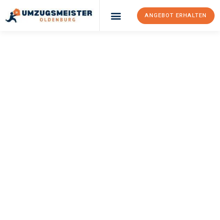
ANGEBOT ERHALTEN
Umzugsunternehmen Oldenburg
Umzugsservice Oldenburg
UMZUGSMEISTER
KÖNIG
Umzug Oldenburg
Bytom
Ihr Umzug Oldenburg Bytom kann so einfach sein! Erleben Sie
unseren
erstklassigen Service
und sichern Sie sich die
besten
Preise in Oldenburg
.
Jetzt Ihr individuelles Angebot anfordern und den ersten
Schritt zu einem stressfreien Umzug nach Bytom machen: