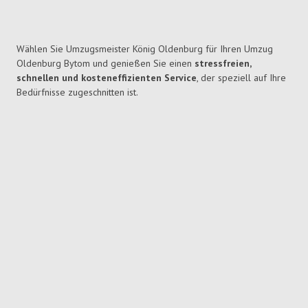
Wählen Sie Umzugsmeister König Oldenburg für Ihren Umzug
Oldenburg Bytom und genießen Sie einen
stressfreien,
schnellen und kosteneffizienten Service
, der speziell auf Ihre
Bedürfnisse zugeschnitten ist.