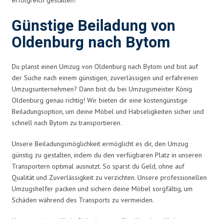
Günstige Beiladung von
Oldenburg nach Bytom
Du planst einen Umzug von Oldenburg nach Bytom und bist auf
der Suche nach einem günstigen, zuverlässigen und erfahrenen
Umzugsunternehmen? Dann bist du bei Umzugsmeister König
Oldenburg genau richtig! Wir bieten dir eine kostengünstige
Beiladungsoption, um deine Möbel und Habseligkeiten sicher und
schnell nach Bytom zu transportieren.
Unsere Beiladungsmöglichkeit ermöglicht es dir, den Umzug
günstig zu gestalten, indem du den verfügbaren Platz in unseren
Transportern optimal ausnutzt. So sparst du Geld, ohne auf
Qualität und Zuverlässigkeit zu verzichten. Unsere professionellen
Umzugshelfer packen und sichern deine Möbel sorgfältig, um
Schäden während des Transports zu vermeiden.