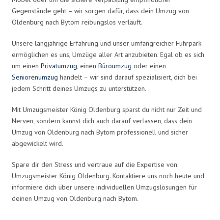
Gegenstände geht – wir sorgen dafür, dass dein Umzug von
Oldenburg nach Bytom reibungslos verläuft.
Unsere langjährige Erfahrung und unser umfangreicher Fuhrpark
ermöglichen es uns, Umzüge aller Art anzubieten. Egal ob es sich
um einen
Privatumzug
, einen
Büroumzug
oder einen
Seniorenumzug
handelt – wir sind darauf spezialisiert, dich bei
jedem Schritt deines Umzugs zu unterstützen.
Mit Umzugsmeister König Oldenburg sparst du nicht nur Zeit und
Nerven, sondern kannst dich auch darauf verlassen, dass dein
Umzug von Oldenburg nach Bytom professionell und sicher
abgewickelt wird.
Spare dir den Stress und vertraue auf die Expertise von
Umzugsmeister König Oldenburg. Kontaktiere uns noch heute und
informiere dich über unsere individuellen Umzugslösungen für
deinen Umzug von Oldenburg nach Bytom.