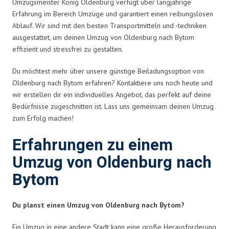
Umzugsmeister König Oldenburg verfügt über langjährige
Erfahrung im Bereich Umzüge und garantiert einen reibungslosen
Ablauf. Wir sind mit den besten Transportmitteln und -techniken
ausgestattet, um deinen Umzug von Oldenburg nach Bytom
effizient und stressfrei zu gestalten.
Du möchtest mehr über unsere günstige Beiladungsoption von
Oldenburg nach Bytom erfahren? Kontaktiere uns noch heute und
wir erstellen dir ein individuelles Angebot, das perfekt auf deine
Bedürfnisse zugeschnitten ist. Lass uns gemeinsam deinen Umzug
zum Erfolg machen!
Erfahrungen zu einem
Umzug von Oldenburg nach
Bytom
Du planst einen Umzug von Oldenburg nach Bytom?
Ein Umzug in eine andere Stadt kann eine große Herausforderung