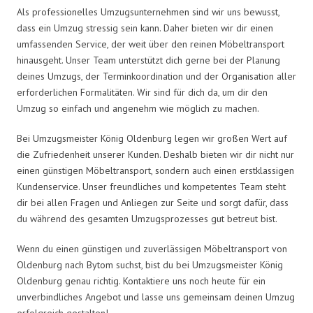
Als professionelles Umzugsunternehmen sind wir uns bewusst,
dass ein Umzug stressig sein kann. Daher bieten wir dir einen
umfassenden Service, der weit über den reinen Möbeltransport
hinausgeht. Unser Team unterstützt dich gerne bei der Planung
deines Umzugs, der Terminkoordination und der Organisation aller
erforderlichen Formalitäten. Wir sind für dich da, um dir den
Umzug so einfach und angenehm wie möglich zu machen.
Bei Umzugsmeister König Oldenburg legen wir großen Wert auf
die Zufriedenheit unserer Kunden. Deshalb bieten wir dir nicht nur
einen günstigen Möbeltransport, sondern auch einen erstklassigen
Kundenservice. Unser freundliches und kompetentes Team steht
dir bei allen Fragen und Anliegen zur Seite und sorgt dafür, dass
du während des gesamten Umzugsprozesses gut betreut bist.
Wenn du einen günstigen und zuverlässigen Möbeltransport von
Oldenburg nach Bytom suchst, bist du bei Umzugsmeister König
Oldenburg genau richtig. Kontaktiere uns noch heute für ein
unverbindliches Angebot und lasse uns gemeinsam deinen Umzug
erfolgreich gestalten!