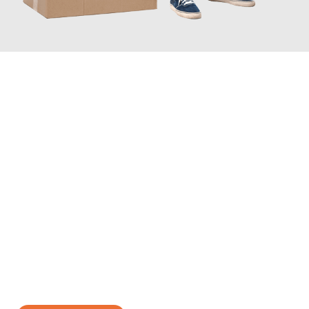
JETZT ANFRAGEN
Erleben Sie mit Umzugsmeister König Oldenburg, wie
einfach
und stressfrei Ihr Umzug Oldenburg Bytom
sein kann. Unser
Expertenteam steht bereit, um Ihnen einen reibungslosen
Übergang in Ihr neues Zuhause zu garantieren.
Jetzt
unverbindliches Angebot
erhalten &
100€ sparen: