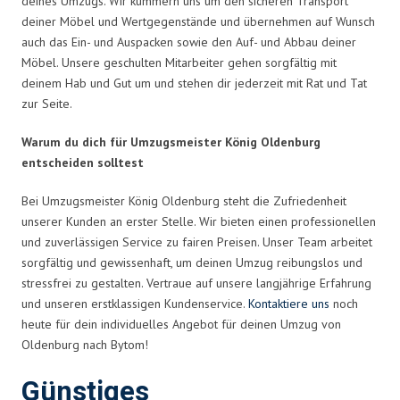
deines Umzugs. Wir kümmern uns um den sicheren Transport
deiner Möbel und Wertgegenstände und übernehmen auf Wunsch
auch das Ein- und Auspacken sowie den Auf- und Abbau deiner
Möbel. Unsere geschulten Mitarbeiter gehen sorgfältig mit
deinem Hab und Gut um und stehen dir jederzeit mit Rat und Tat
zur Seite.
Warum du dich für Umzugsmeister König Oldenburg
entscheiden solltest
Bei Umzugsmeister König Oldenburg steht die Zufriedenheit
unserer Kunden an erster Stelle. Wir bieten einen professionellen
und zuverlässigen Service zu fairen Preisen. Unser Team arbeitet
sorgfältig und gewissenhaft, um deinen Umzug reibungslos und
stressfrei zu gestalten. Vertraue auf unsere langjährige Erfahrung
und unseren erstklassigen Kundenservice.
Kontaktiere uns
noch
heute für dein individuelles Angebot für deinen Umzug von
Oldenburg nach Bytom!
Günstiges