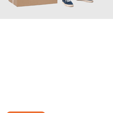
JETZT ANFRAGEN
Erleben Sie mit Umzugsmeister König Oldenburg, wie
einfach
und stressfrei Ihr Umzug Oldenburg Linz
sein kann. Unser
Expertenteam steht bereit, um Ihnen einen reibungslosen
Übergang in Ihr neues Zuhause zu garantieren.
Jetzt
unverbindliches Angebot
erhalten &
100€ sparen: