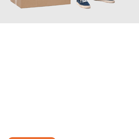
JETZT ANFRAGEN
Erleben Sie mit Umzugsmeister König Oldenburg, wie
einfach
und stressfrei Ihr Umzug Oldenburg Baden
sein kann. Unser
Expertenteam steht bereit, um Ihnen einen reibungslosen
Übergang in Ihr neues Zuhause zu garantieren.
Jetzt
unverbindliches Angebot
erhalten &
100€ sparen: