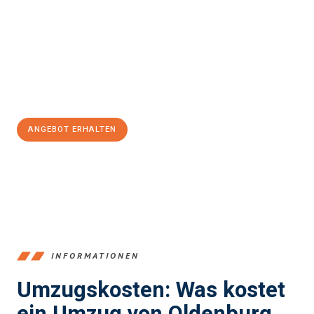
und stressfrei Ihr Umzug Oldenburg Klosterneuburg
sein kann.
Unser Expertenteam steht bereit, um Ihnen einen reibungslosen
Übergang in Ihr neues Zuhause zu garantieren.
Jetzt
unverbindliches Angebot
erhalten &
100€ sparen:
ANGEBOT ERHALTEN
+4915792653367
INFORMATIONEN
Umzugskosten: Was kostet