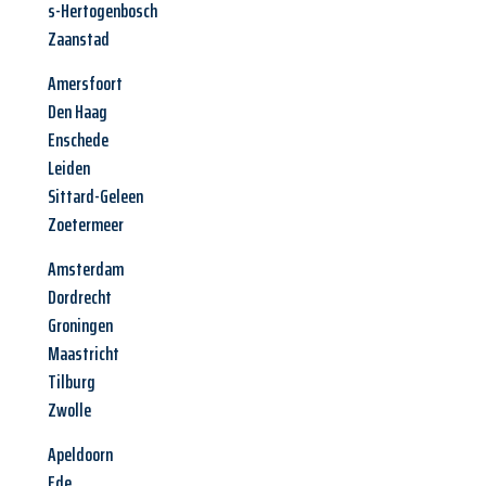
s-Hertogenbosch
Zaanstad
Amersfoort
Den Haag
Enschede
Leiden
Sittard-Geleen
Zoetermeer
Amsterdam
Dordrecht
Groningen
Maastricht
Tilburg
Zwolle
Apeldoorn
Ede