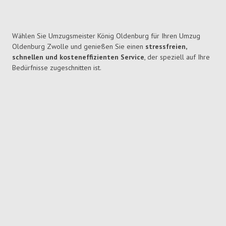
Wählen Sie Umzugsmeister König Oldenburg für Ihren Umzug
Oldenburg Zwolle und genießen Sie einen
stressfreien,
schnellen und kosteneffizienten Service
, der speziell auf Ihre
Bedürfnisse zugeschnitten ist.