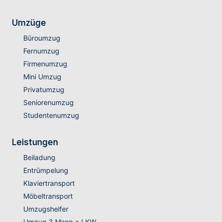
Umzüge
Büroumzug
Fernumzug
Firmenumzug
Mini Umzug
Privatumzug
Seniorenumzug
Studentenumzug
Leistungen
Beiladung
Entrümpelung
Klaviertransport
Möbeltransport
Umzugshelfer
Umzug 3 Mann + LKW