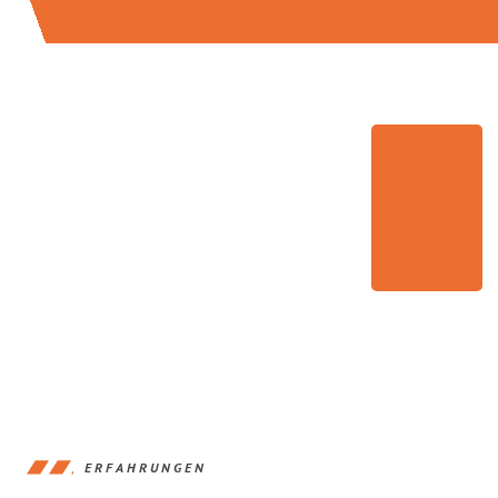
ERFAHRUNGEN