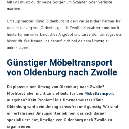
Mit uns musst du dir keine Sorgen um Schäden oder Verluste
machen.
Umzugsmeister König Oldenburg ist dein verlässlicher Partner für
deinen Umzug von Oldenburg nach Zwolle. Kontaktiere uns noch
heute für ein unverbindliches Angebot und lasse den Umzugstress
hinter dir. Wir freuen uns darauf, dich bei deinem Umzug zu
unterstützen!
Günstiger Möbeltransport
von Oldenburg nach Zwolle
Du planst einen Umzug von Oldenburg nach Zwolle?
Möchtest aber nicht zu viel Geld für den
Möbeltransport
ausgeben? Kein Problem! Mit Umzugsmeister König
Oldenburg wird dein Umzug stressfrei und günstig. Wir sind
ein erfahrenes Umzugsunternehmen, das sich darauf
spezialisiert hat, Umzüge von Oldenburg nach Zwolle zu
organisieren.