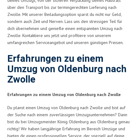
deines Umzugs, von der sicheren Verpackung deines Hausrats
über den Transport bis zur termingerechten Lieferung nach
Zwolle. Mit unserer Beiladungsoption sparst du nicht nur Geld,
sondern auch Zeit und Nerven. Lass uns den stressigen Teil für
dich übernehmen und genieße einen entspannten Umzug nach
Zwolle. Kontaktiere uns jetzt und profitiere von unserem
umfangreichen Serviceangebot und unseren günstigen Preisen.
Erfahrungen zu einem
Umzug von Oldenburg nach
Zwolle
Erfahrungen zu einem Umzug von Oldenburg nach Zwolle
Du planst einen Umzug von Oldenburg nach Zwolle und bist auf
der Suche nach einem zuverlässigen Umzugsunternehmen? Dann
bist du bei Umzugsmeister König Oldenburg aus Oldenburg genau
richtig! Wir haben langjährige Erfahrung im Bereich Umzüge und
bieten dir einen professionellen Service, der speziell auf deine