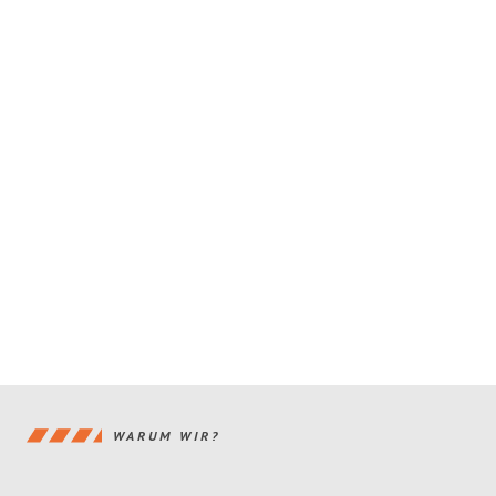
WARUM WIR?