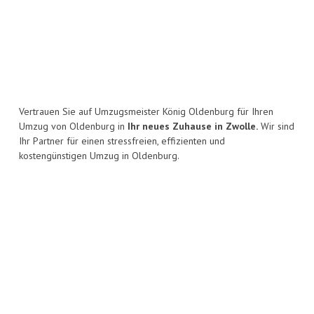
Vertrauen Sie auf Umzugsmeister König Oldenburg für Ihren
Umzug von Oldenburg in
Ihr neues Zuhause in Zwolle.
Wir sind
Ihr Partner für einen stressfreien, effizienten und
kostengünstigen Umzug in Oldenburg.