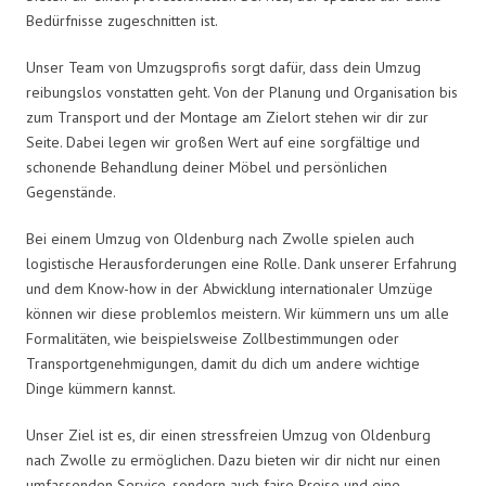
Bedürfnisse zugeschnitten ist.
Unser Team von Umzugsprofis sorgt dafür, dass dein Umzug
reibungslos vonstatten geht. Von der Planung und Organisation bis
zum Transport und der Montage am Zielort stehen wir dir zur
Seite. Dabei legen wir großen Wert auf eine sorgfältige und
schonende Behandlung deiner Möbel und persönlichen
Gegenstände.
Bei einem Umzug von Oldenburg nach Zwolle spielen auch
logistische Herausforderungen eine Rolle. Dank unserer Erfahrung
und dem Know-how in der Abwicklung internationaler Umzüge
können wir diese problemlos meistern. Wir kümmern uns um alle
Formalitäten, wie beispielsweise Zollbestimmungen oder
Transportgenehmigungen, damit du dich um andere wichtige
Dinge kümmern kannst.
Unser Ziel ist es, dir einen stressfreien Umzug von Oldenburg
nach Zwolle zu ermöglichen. Dazu bieten wir dir nicht nur einen
umfassenden Service, sondern auch faire Preise und eine