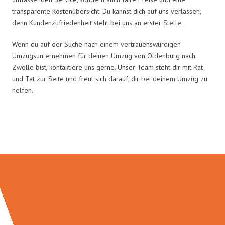
transparente Kostenübersicht. Du kannst dich auf uns verlassen,
denn Kundenzufriedenheit steht bei uns an erster Stelle.
Wenn du auf der Suche nach einem vertrauenswürdigen
Umzugsunternehmen für deinen Umzug von Oldenburg nach
Zwolle bist, kontaktiere uns gerne. Unser Team steht dir mit Rat
und Tat zur Seite und freut sich darauf, dir bei deinem Umzug zu
helfen.
Umzugsmeister König in Zahlen: