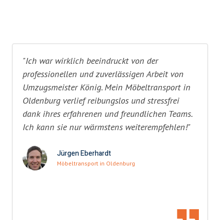
"Ich war wirklich beeindruckt von der
professionellen und zuverlässigen Arbeit von
Umzugsmeister König. Mein Möbeltransport in
Oldenburg verlief reibungslos und stressfrei
dank ihres erfahrenen und freundlichen Teams.
Ich kann sie nur wärmstens weiterempfehlen!"
Jürgen Eberhardt
Möbeltransport in Oldenburg