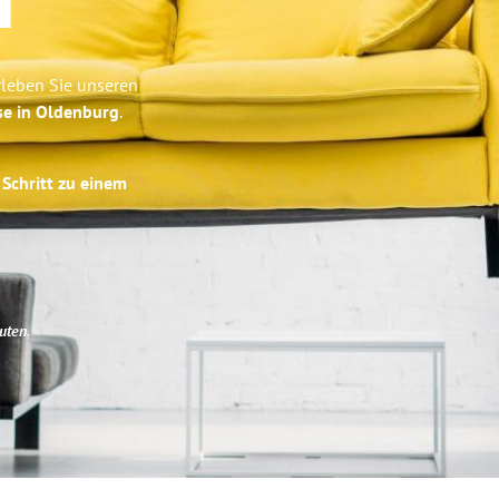
r
rleben Sie unseren
se in Oldenburg
.
 Schritt zu einem
uten
.