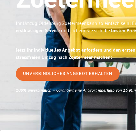
Zoetermee
Ihr Umzug Oldenburg Zoetermeer kann so einfach sein! E
erstklassigen Service
und sichern Sie sich die
besten Prei
Jetzt Ihr individuelles Angebot anfordern und den ersten
stressfreien Umzug nach Zoetermeer machen:
UNVERBINDLICHES ANGEBOT ERHALTEN
100% unverbindlich
– Garantiert eine Antwort
innerhalb von 15 Min