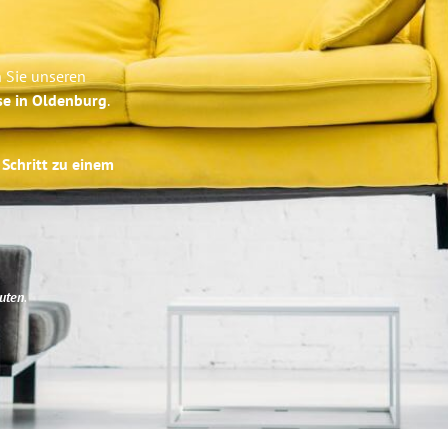
 Sie unseren
se in Oldenburg
.
 Schritt zu einem
uten
.