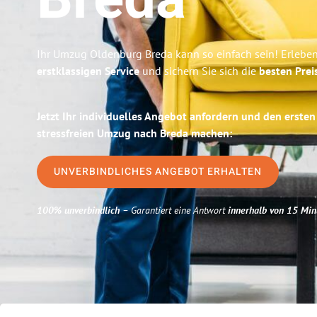
Breda
Ihr Umzug Oldenburg Breda kann so einfach sein! Erleben
erstklassigen Service
und sichern Sie sich die
besten Prei
Jetzt Ihr individuelles Angebot anfordern und den ersten
stressfreien Umzug nach Breda machen:
UNVERBINDLICHES ANGEBOT ERHALTEN
100% unverbindlich
– Garantiert eine Antwort
innerhalb von 15 Min