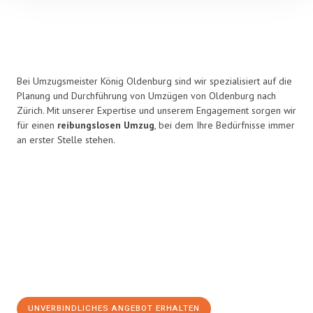
Bei Umzugsmeister König Oldenburg sind wir spezialisiert auf die
Planung und Durchführung von Umzügen von Oldenburg nach
Zürich. Mit unserer Expertise und unserem Engagement sorgen wir
für einen
reibungslosen Umzug
, bei dem Ihre Bedürfnisse immer
an erster Stelle stehen.
UNVERBINDLICHES ANGEBOT ERHALTEN