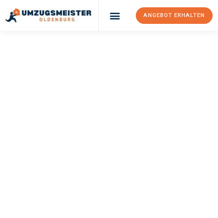
ANGEBOT ERHALTEN
Umzugsunternehmen Oldenburg
Umzugsservice Oldenburg
UMZUGSMEISTER
KÖNIG
Umzug Oldenburg
Zürich
Ihr Umzug Oldenburg Zürich kann so einfach sein! Erleben Sie
unseren
erstklassigen Service
und sichern Sie sich die
besten
Preise in Oldenburg
.
Jetzt Ihr individuelles Angebot anfordern und den ersten
Schritt zu einem stressfreien Umzug nach Zürich machen: