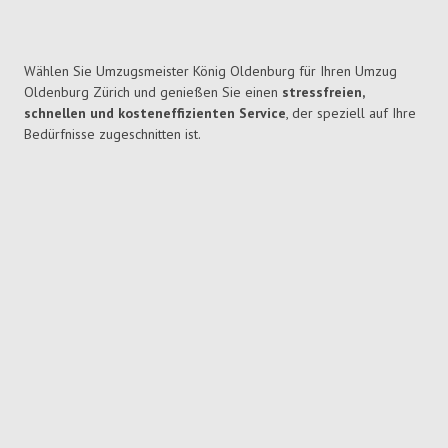
Wählen Sie Umzugsmeister König Oldenburg für Ihren Umzug
Oldenburg Zürich und genießen Sie einen
stressfreien,
schnellen und kosteneffizienten Service
, der speziell auf Ihre
Bedürfnisse zugeschnitten ist.