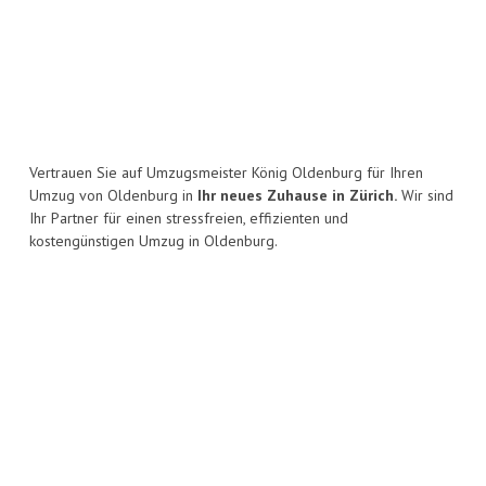
Vertrauen Sie auf Umzugsmeister König Oldenburg für Ihren
Umzug von Oldenburg in
Ihr neues Zuhause in Zürich.
Wir sind
Ihr Partner für einen stressfreien, effizienten und
kostengünstigen Umzug in Oldenburg.