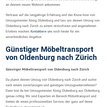
an deinem neuen Wohnort ankommen.
Vertraue auf die langjährige Erfahrung und das Know-how von
Umzugsmeister König Oldenburg und lass uns deinen Umzug von
Oldenburg nach Zürich zu einem stressfreien und angenehmen
Erlebnis machen.
Kontaktiere uns
noch heute für ein
unverbindliches Angebot.
Günstiger Möbeltransport
von Oldenburg nach Zürich
Günstiger Möbeltransport von Oldenburg nach Zürich
Du planst deinen Umzug von Oldenburg nach Zürich und suchst
nach einem zuverlässigen und günstigen Umzugsunternehmen?
Dann bist du bei Umzugsmeister König Oldenburg aus Oldenburg
genau richtig. Wir sind Experten im Bereich Möbeltransport und
bieten dir einen professionellen Service, der ganz auf deine
Bedürfnisse abgestimmt ist.