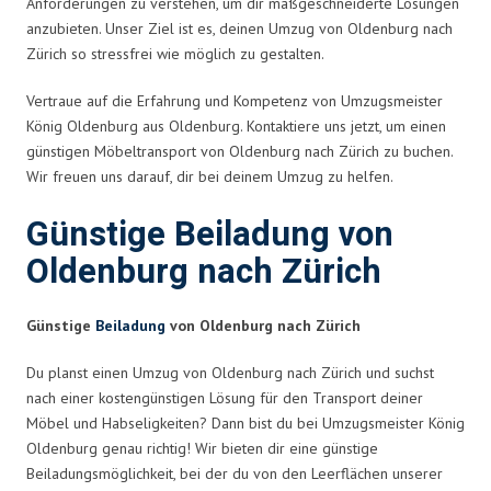
Anforderungen zu verstehen, um dir maßgeschneiderte Lösungen
anzubieten. Unser Ziel ist es, deinen Umzug von Oldenburg nach
Zürich so stressfrei wie möglich zu gestalten.
Vertraue auf die Erfahrung und Kompetenz von Umzugsmeister
König Oldenburg aus Oldenburg. Kontaktiere uns jetzt, um einen
günstigen Möbeltransport von Oldenburg nach Zürich zu buchen.
Wir freuen uns darauf, dir bei deinem Umzug zu helfen.
Günstige Beiladung von
Oldenburg nach Zürich
Günstige
Beiladung
von Oldenburg nach Zürich
Du planst einen Umzug von Oldenburg nach Zürich und suchst
nach einer kostengünstigen Lösung für den Transport deiner
Möbel und Habseligkeiten? Dann bist du bei Umzugsmeister König
Oldenburg genau richtig! Wir bieten dir eine günstige
Beiladungsmöglichkeit, bei der du von den Leerflächen unserer