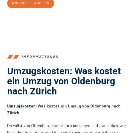
ANGEBOT ERHALTEN
+4915792653367
INFORMATIONEN
Umzugskosten: Was kostet
ein Umzug von Oldenburg
nach Zürich
Umzugskosten
: Was kostet ein Umzug von Oldenburg nach
Zürich
Du willst von Oldenburg nach Zürich umziehen und fragst dich, wie
hoch die Umzugskosten dafür sind? Keine Sorge, wir haben die