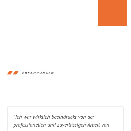
ERFAHRUNGEN
"Ich war wirklich beeindruckt von der
professionellen und zuverlässigen Arbeit von