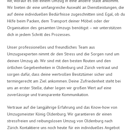
wir, worauf es bei einem Umzug in eine andere Stadt ankommt.
Wir bieten dir eine umfangreiche Auswahl an Dienstleistungen, die
auf deine individuellen Bedürfnisse zugeschnitten sind. Egal, ob du
Hilfe beim Packen, dem Transport deiner Möbel oder der
Organisation des gesamten Umzugs benötigst – wir unterstützen
dich in jedem Schritt des Prozesses.
Unser professionelles und freundliches Team aus
Umzugsexperten nimmt dir den Stress und die Sorgen rund um
deinen Umzug ab. Wir sind mit den besten Routen und den
örtlichen Gegebenheiten in Oldenburg und Zürich vertraut und
sorgen dafür, dass deine wertvollen Besitztümer sicher und
termingerecht am Ziel ankommen. Deine Zufriedenheit steht bei
uns an erster Stelle, daher legen wir großen Wert auf eine
zuverlässige und transparente Kommunikation.
Vertraue auf die langjährige Erfahrung und das Know-how von
Umzugsmeister König Oldenburg. Wir garantieren dir einen
stressfreien und reibungslosen Umzug von Oldenburg nach
Zürich. Kontaktiere uns noch heute für ein individuelles Angebot