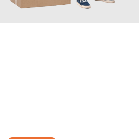
JETZT ANFRAGEN
Erleben Sie mit Umzugsmeister König Oldenburg, wie
einfach
und stressfrei Ihr Umzug Oldenburg Zürich
sein kann. Unser
Expertenteam steht bereit, um Ihnen einen reibungslosen
Übergang in Ihr neues Zuhause zu garantieren.
Jetzt
unverbindliches Angebot
erhalten &
100€ sparen: