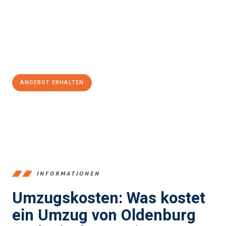
Unser Expertenteam steht bereit, um Ihnen einen reibungslosen
Übergang in Ihr neues Zuhause zu garantieren.
Jetzt
unverbindliches Angebot
erhalten &
100€ sparen:
ANGEBOT ERHALTEN
+4915792653367
INFORMATIONEN
Umzugskosten: Was kostet
ein Umzug von Oldenburg