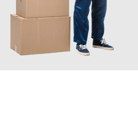
JETZT ANFRAGEN
Erleben Sie mit Umzugsmeister König Oldenburg, wie
einfach
und stressfrei Ihr Umzug Oldenburg Liechtenstein
sein kann.