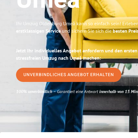
Umeå
Ihr Umzug Oldenburg Umeå kann so einfach sein! Erleben
erstklassigen Service
und sichern Sie sich die
besten Prei
Jetzt Ihr individuelles Angebot anfordern und den ersten
stressfreien Umzug nach Umeå machen:
UNVERBINDLICHES ANGEBOT ERHALTEN
100% unverbindlich
– Garantiert eine Antwort
innerhalb von 15 Min