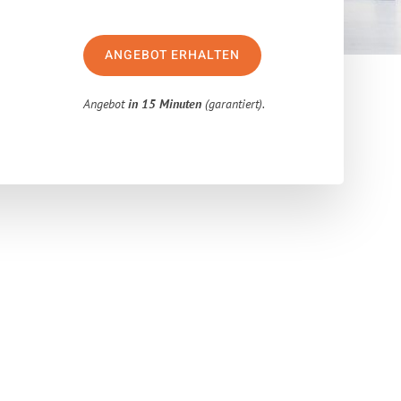
ANGEBOT ERHALTEN
Angebot
in 15 Minuten
(garantiert).