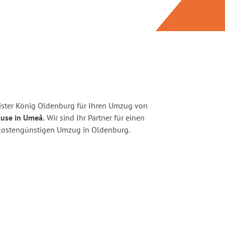
ister König Oldenburg für Ihren Umzug von
ause in Umeå.
Wir sind Ihr Partner für einen
d kostengünstigen Umzug in Oldenburg.