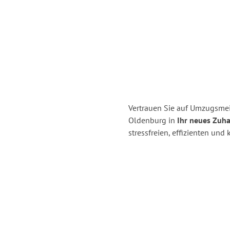
Vertrauen Sie auf Umzugsme
Oldenburg in
Ihr neues Zuh
stressfreien, effizienten un