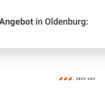
 Angebot
in Oldenburg:
ÜBER UNS