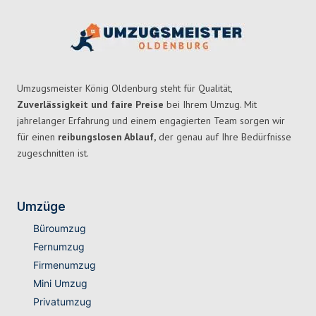
Umzugsmeister König Oldenburg steht für Qualität,
Zuverlässigkeit und faire Preise
bei Ihrem Umzug. Mit
jahrelanger Erfahrung und einem engagierten Team sorgen wir
für einen
reibungslosen Ablauf,
der genau auf Ihre Bedürfnisse
zugeschnitten ist.
Umzüge
Büroumzug
Fernumzug
Firmenumzug
Mini Umzug
Privatumzug