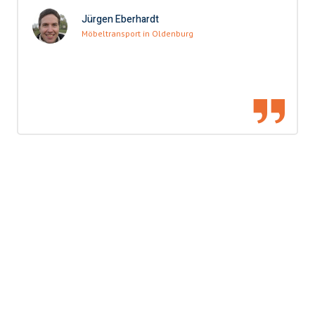
Jürgen Eberhardt
Möbeltransport in Oldenburg