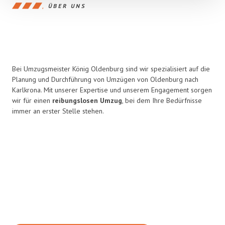
ÜBER UNS
Bei Umzugsmeister König Oldenburg sind wir spezialisiert auf die
Planung und Durchführung von Umzügen von Oldenburg nach
Karlkrona. Mit unserer Expertise und unserem Engagement sorgen
wir für einen
reibungslosen Umzug
, bei dem Ihre Bedürfnisse
immer an erster Stelle stehen.