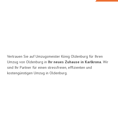
Vertrauen Sie auf Umzugsmeister König Oldenburg für Ihren
Umzug von Oldenburg in
Ihr neues Zuhause in Karlkrona.
Wir
sind Ihr Partner für einen stressfreien, effizienten und
kostengünstigen Umzug in Oldenburg.