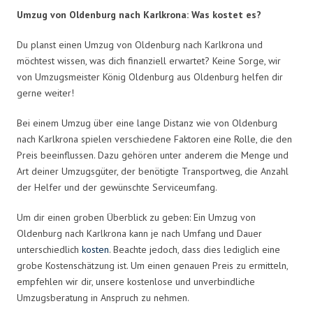
Umzug von Oldenburg nach Karlkrona: Was kostet es?
Du planst einen Umzug von Oldenburg nach Karlkrona und
möchtest wissen, was dich finanziell erwartet? Keine Sorge, wir
von Umzugsmeister König Oldenburg aus Oldenburg helfen dir
gerne weiter!
Bei einem Umzug über eine lange Distanz wie von Oldenburg
nach Karlkrona spielen verschiedene Faktoren eine Rolle, die den
Preis beeinflussen. Dazu gehören unter anderem die Menge und
Art deiner Umzugsgüter, der benötigte Transportweg, die Anzahl
der Helfer und der gewünschte Serviceumfang.
Um dir einen groben Überblick zu geben: Ein Umzug von
Oldenburg nach Karlkrona kann je nach Umfang und Dauer
unterschiedlich
kosten
. Beachte jedoch, dass dies lediglich eine
grobe Kostenschätzung ist. Um einen genauen Preis zu ermitteln,
empfehlen wir dir, unsere kostenlose und unverbindliche
Umzugsberatung in Anspruch zu nehmen.