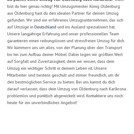
bist du hier genau richtig! Mit Umzugsmeister König Oldenburg
aus Oldenburg hast du den idealen Partner für deinen Umzug
gefunden. Wir sind ein erfahrenes Umzugsunternehmen, das sich
auf Umzüge in
Deutschland
und ins Ausland spezialisiert hat.
Unsere langjährige Erfahrung und unser professionelles Team
garantieren einen reibungslosen und stressfreien Umzug für dich.
Wir kümmern uns um alles, von der Planung über den Transport
bis hin zum Aufbau deiner Möbel. Dabei legen wir größten Wert
auf Sorgfalt und Zuverlässigkeit, denn wir wissen, dass dein
Umzug ein wichtiger Schritt in deinem Leben ist. Unsere
Mitarbeiter sind bestens geschult und immer freundlich, um dir
den bestmöglichen Service zu bieten. Bei uns kannst du dich
darauf verlassen, dass dein Umzug von Oldenburg nach Karlkrona
problemlos und pünktlich abgewickelt wird. Kontaktiere uns noch
heute für ein unverbindliches Angebot!
Umzugsmeister König in Zahlen: