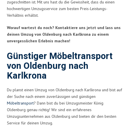
zugeschnitten ist. Mit uns hast du die Gewissheit, dass du einen
hochwertigen Umzugsservice zum besten Preis-Leistungs-
Verhältnis erhältst.
Worauf wartest du noch? Kontaktiere uns jetzt und lass uns
deinen Umzug von Oldenburg nach Karlkrona zu einem
unvergesslichen Erlebnis machen!
Günstiger Möbeltransport
von Oldenburg nach
Karlkrona
Du planst einen Umzug von Oldenburg nach Karlkrona und bist auf
der Suche nach einem zuverlässigen und günstigen
Möbeltransport
? Dann bist du bei Umzugsmeister König
Oldenburg genau richtig! Wir sind ein erfahrenes
Umzugsunternehmen aus Oldenburg und bieten dir den besten
Service für deinen Umzug.