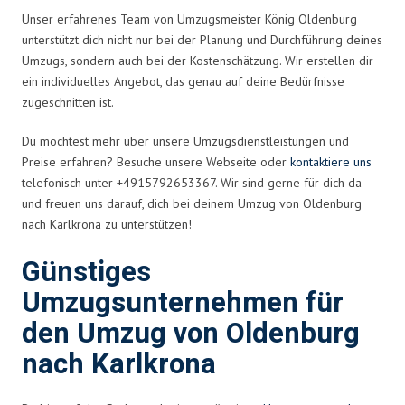
Unser erfahrenes Team von Umzugsmeister König Oldenburg
unterstützt dich nicht nur bei der Planung und Durchführung deines
Umzugs, sondern auch bei der Kostenschätzung. Wir erstellen dir
ein individuelles Angebot, das genau auf deine Bedürfnisse
zugeschnitten ist.
Du möchtest mehr über unsere Umzugsdienstleistungen und
Preise erfahren? Besuche unsere Webseite oder
kontaktiere uns
telefonisch unter +4915792653367. Wir sind gerne für dich da
und freuen uns darauf, dich bei deinem Umzug von Oldenburg
nach Karlkrona zu unterstützen!
Günstiges
Umzugsunternehmen für
den Umzug von Oldenburg
nach Karlkrona