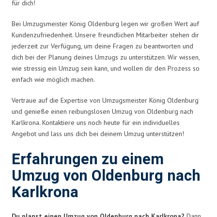
für dich!
Bei Umzugsmeister König Oldenburg legen wir großen Wert auf
Kundenzufriedenheit. Unsere freundlichen Mitarbeiter stehen dir
jederzeit zur Verfügung, um deine Fragen zu beantworten und
dich bei der Planung deines Umzugs zu unterstützen. Wir wissen,
wie stressig ein Umzug sein kann, und wollen dir den Prozess so
einfach wie möglich machen.
Vertraue auf die Expertise von Umzugsmeister König Oldenburg
und genieße einen reibungslosen Umzug von Oldenburg nach
Karlkrona. Kontaktiere uns noch heute für ein individuelles
Angebot und lass uns dich bei deinem Umzug unterstützen!
Erfahrungen zu einem
Umzug von Oldenburg nach
Karlkrona
Du planst einen Umzug von Oldenburg nach Karlkrona?
Dann