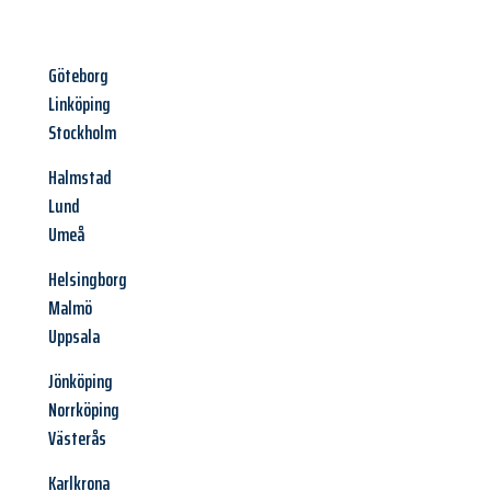
Göteborg
Linköping
Stockholm
Halmstad
Lund
Umeå
Helsingborg
Malmö
Uppsala
Jönköping
Norrköping
Västerås
Karlkrona