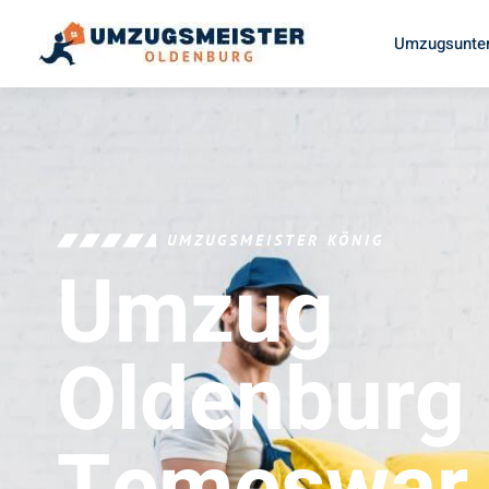
Umzugsunter
UMZUGSMEISTER KÖNIG
Umzug
Oldenburg