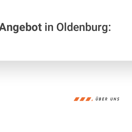
 Angebot
in Oldenburg:
ÜBER UNS