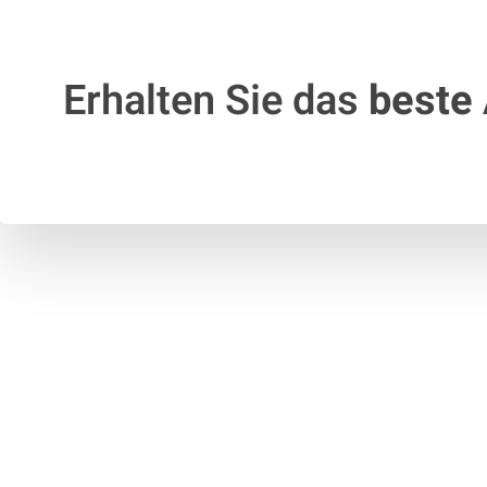
Erhalten Sie das
beste