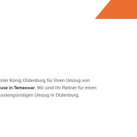
ister König Oldenburg für Ihren Umzug von
use in Temeswar.
Wir sind Ihr Partner für einen
d kostengünstigen Umzug in Oldenburg.